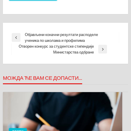
Кретање
Објављени коначни резултати расподеле
Previous
ученика по школама и профилима
чланка
Post
Отворен конкурс за студентске стипендије
Next
Министарства одбране
Post
МОЖДА ЋЕ ВАМ СЕ ДОПАСТИ...