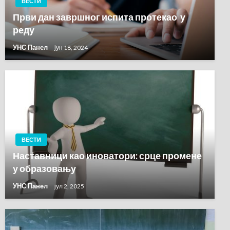
ВЕСТИ
Први дан завршног испита протекао у
реду
УНС Панел
јун 18, 2024
ВЕСТИ
Наставници као иноватори: срце промене
у образовању
УНС Панел
јул 2, 2025