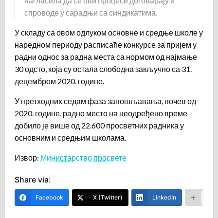
нагласила да се ови процеси договарају и
спроводе у сарадњи са синдикатима.
У складу са овом одлуком основне и средње школе у
наредном периоду расписаће конкурсе за пријем у
радни однос за радна места са нормом од најмање
30 одсто, која су остала слободна закључно са 31.
децембром 2020. године.
У претходних седам фаза запошљавања, почев од
2020. године, радно место на неодређено време
добило је више од 22.600 просветних радника у
основним и средњим школама.
Извор:
Министарство просвете
Share via:
Facebook
X (Twitter)
LinkedIn
Mor