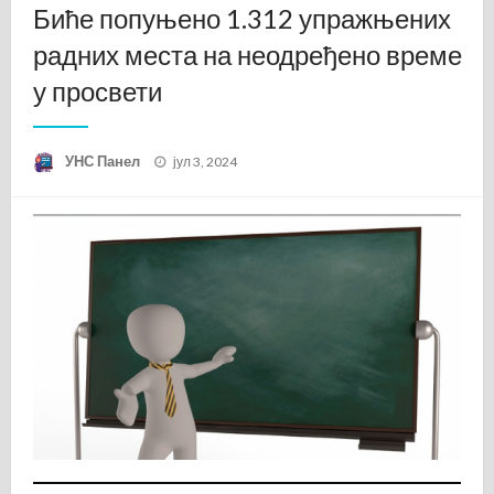
Биће попуњено 1.312 упражњених
радних места на неодређено време
у просвети
Posted
УНС Панел
јул 3, 2024
on