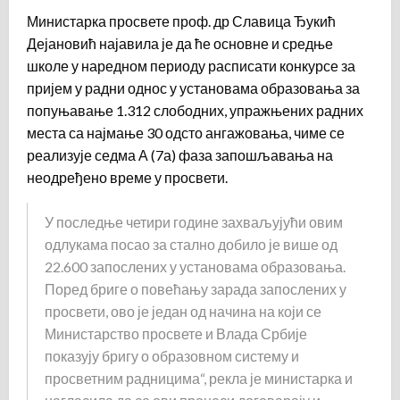
Министарка просвете проф. др Славица Ђукић
Дејановић најавила је да ће основне и средње
школе у наредном периоду расписати конкурсе за
пријем у радни однос у установама образовања за
попуњавање 1.312 слободних, упражњених радних
места са најмање 30 одсто ангажовања, чиме се
реализује седма А (7а) фаза запошљавања на
неодређено време у просвети.
У последње четири године захваљујући овим
одлукама посао за стално добило је више од
22.600 запослених у установама образовања.
Поред бриге о повећању зарада запослених у
просвети, ово је један од начина на који се
Министарство просвете и Влада Србије
показују бригу о образовном систему и
просветним радницима“, рекла је министарка и