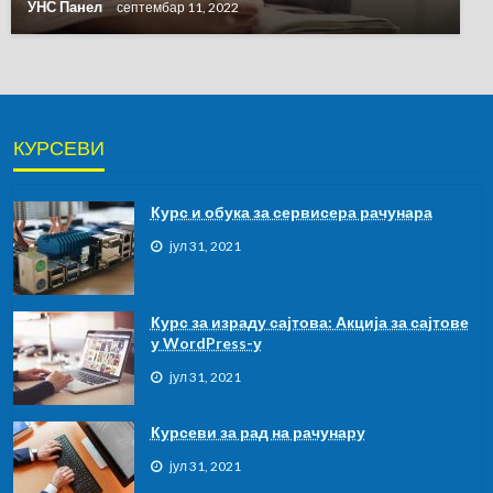
УНС Панел
септембар 11, 2022
КУРСЕВИ
Курс и обука за сервисера рачунара
јул 31, 2021
Курс за израду сајтова: Акција за сајтове
у WordPress-у
јул 31, 2021
Курсеви за рад на рачунару
јул 31, 2021