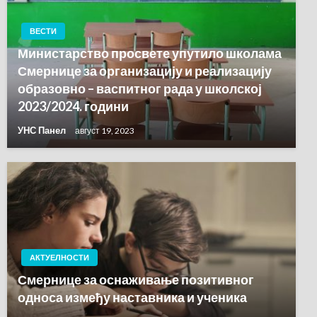
ВЕСТИ
Министарство просвете упутило школама
Смернице за организацију и реализацију
образовно – васпитног рада у школској
2023/2024. години
УНС Панел
август 19, 2023
АКТУЕЛНОСТИ
Смернице за оснаживање позитивног
односа између наставника и ученика