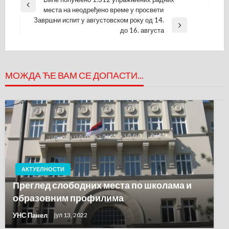
Кретање
Previous
места на неодређено време у просвети
чланка
Post
Завршни испит у августовском року од 14.
Next
до 16. августа
Post
МОЖДА ЋЕ ВАМ СЕ ДОПАСТИ...
АКТУЕЛНОСТИ
Преглед слободних места по школама и
образовним профилима
УНС Панел
јул 13, 2022