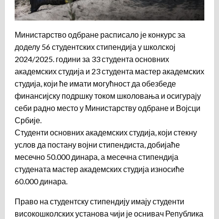
Министарство одбране расписало је конкурс за
доделу 56 студентских стипендија у школској
2024/2025. години за 33 студента основних
академских студија и 23 студента мастер академских
студија, који ће имати могућност да обезбеде
финансијску подршку током школовања и осигурају
себи радно место у Министарству одбране и Војсци
Србије.
Студенти основних академских студија, који стекну
услов да постану војни стипендиста, добијаће
месечно 50.000 динара, а месечна стипендија
студената мастер академских студија износиће
60.000 динара.
Право на студентску стипендију имају студенти
високошколских установа чији је оснивач Република