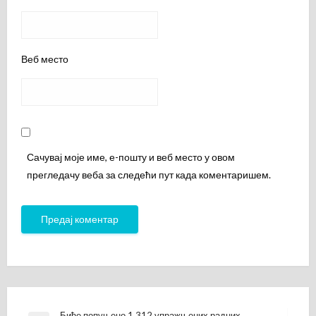
Веб место
Сачувај моје име, е-пошту и веб место у овом
прегледачу веба за следећи пут када коментаришем.
Биће попуњено 1.312 упражњених радних