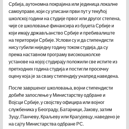
Србија, аутономна покрајина или јединица локалне
самоуправе, који су уписани први пут у текућој
школској години на студије првог или другог степена,
чије се школовање финансира из буџета Србије и
који имају држављанство Србије и пребивалиште
на територији Србије. Услови су и да стипендисти
нису губили ниједну годину током студија, да су
према наставном програму високошколске
установе на којој студирају положили све испите из
претходних година студија и постигли просечну
оцену која је за сваку стипендију унапред наведена.
После завршеног школовања, војни стипендисти
добиће запослење у Министарству одбране и
Војсци Србије, у својству официра или војног
службеника у Београду, Батајници, Јакову, затим
Зуцу, Панчеву, Краљеву или Крагујевцу, наведено је
на сајту Министарства одбране РС.