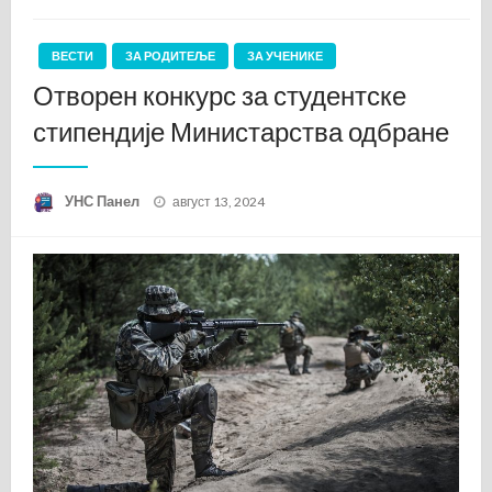
ВЕСТИ
ЗА РОДИТЕЉЕ
ЗА УЧЕНИКЕ
Отворен конкурс за студентске
стипендије Министарства одбране
Posted
УНС Панел
август 13, 2024
on