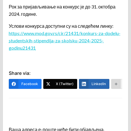
Рок за пријављивање на конкурс је до 31. октобра
2024. године.
Услови конкурса доступни су на следећем линку:
https://www.mod.gov.rs/cir/21431/konkurs-za-dodelu-
studentskih-stipendija-za-skolsku-2024-2025-
godinu21431
Share via:
Facebook
X (Twitter)
LinkedIn
Mor
LEAVE A RESPONSE
Ваша адреса е-поште неће бити објављена.