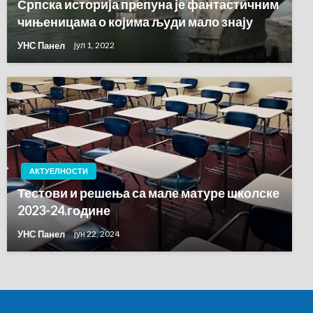
Српска историја препуна је фантастичним
чињеницама о којима људи мало знају
УНС Панел
јул 1, 2022
АКТУЕЛНОСТИ
Тестови и решења са мале матуре школске
2023-24.године
УНС Панел
јун 22, 2024