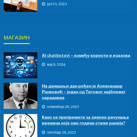
јул 31, 2021
МАГАЗИН
АI chatbotovi – између користи и изазова
мај 8, 2026
На данашњи дан рођен је Александар
Ранковић – један од Титовог најближег
сарадника
новембар 28, 2025
Како се припремити за зимско рачунање
времена које ове године стиже раније?
октобар 18, 2025