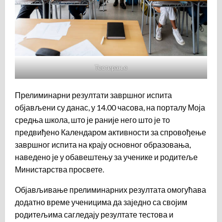
Тестирање
Прелиминарни резултати завршног испита
објављени су данас, у 14.00 часова, на порталу Моја
средња школа, што је раније него што је то
предвиђено Календаром активности за спровођење
завршног испита на крају основног образовања,
наведено је у обавештењу за ученике и родитеље
Министарства просвете.
Објављивање прелиминарних резултата омогућава
додатно време ученицима да заједно са својим
родитељима сагледају резултате тестова и