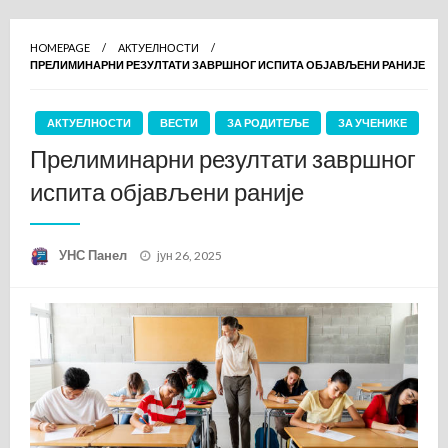
HOMEPAGE
АКТУЕЛНОСТИ
ПРЕЛИМИНАРНИ РЕЗУЛТАТИ ЗАВРШНОГ ИСПИТА ОБЈАВЉЕНИ РАНИЈЕ
АКТУЕЛНОСТИ
ВЕСТИ
ЗА РОДИТЕЉЕ
ЗА УЧЕНИКЕ
Прелиминарни резултати завршног
испита објављени раније
Posted
УНС Панел
јун 26, 2025
on