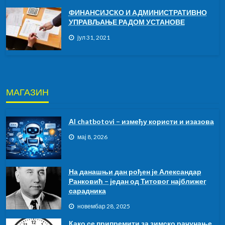
ФИНАНСИЈСКО И АДМИНИСТРАТИВНО
УПРАВЉАЊЕ РАДОМ УСТАНОВЕ
јул 31, 2021
МАГАЗИН
АI chatbotovi – између користи и изазова
мај 8, 2026
На данашњи дан рођен је Александар
Ранковић – један од Титовог најближег
сарадника
новембар 28, 2025
Како се припремити за зимско рачунање