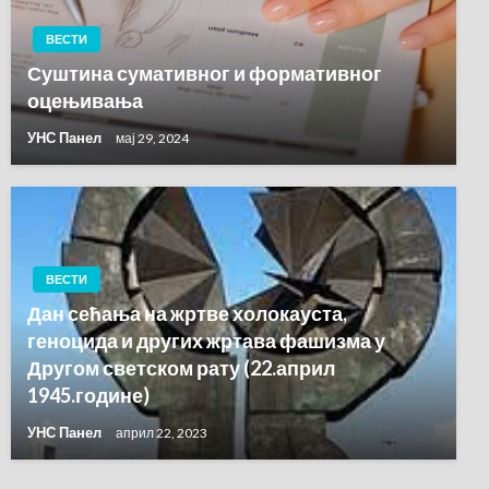
ВЕСТИ
Суштина сумативног и формативног
оцењивања
УНС Панел
мај 29, 2024
ВЕСТИ
Дан сећања на жртве холокауста,
геноцида и других жртава фашизма у
Другом светском рату (22.април
1945.године)
УНС Панел
април 22, 2023