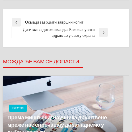
Кретање
Осмаци завршити завршни испит
Previous
чланка
Дигитална детоксикација: Како сачувати
Post
Next
здравље у свету екрана
Post
МОЖДА ЋЕ ВАМ СЕ ДОПАСТИ...
ВЕСТИ
Према мишљењу научника друштвене
мреже нас спречавају да западнемо у