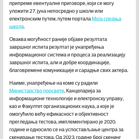
припреме евентуалне приговоре, који се могу
уложити 27. јуна непосредно у школи или
електронским путем, путем портала
Моја средња
школа
.
Оваква могућност раније објаве резултата
завршног испита резултат је унапређења
информационог система и процеса за реализацију
завршног испита, али и добре координације,
благовремене комуникације и сарадње свих актера.
Наиме, унапређење на коме су радили
Министарство просвете
, Канцеларија за
информационе технологије и електронску управу,
као и Факултет организационих наука, а које је
омогућило већу ефикасност и објективност
прегледања тестова, имплементирано је 2020.
године и односило се на успостављање центра за
скенирање тестова. Од 2023. године број скенинг