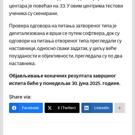
центара је повећан на 33. У овим центрима тестови
ученика су скенирани.
Провера одговора на питања затвореног типа је
дигитализована и врши се путем софтвера, док су
одговори на питања отвореног типа прегледали су
наставници, односно сваки задатак, у циљу веће
поузданости и објективности, прегледала су по два
наставника.
Објављивање коначних резултата завршног
испита биће у понедељак 30. јуна 2025. године.
Share via:
Facebook
X (Twitter)
LinkedIn
Mor