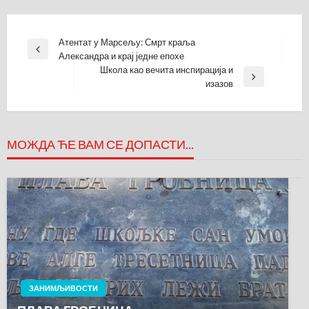
Кретање
Атентат у Марсељу: Смрт краља
Previous
Александра и крај једне епохе
чланка
Post
Школа као вечита инспирација и
Next
изазов
Post
МОЖДА ЋЕ ВАМ СЕ ДОПАСТИ...
ЗАНИМЉИВОСТИ