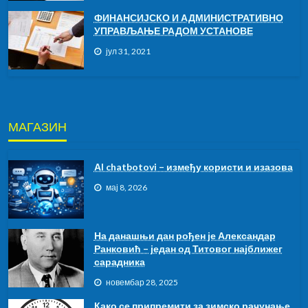
ФИНАНСИЈСКО И АДМИНИСТРАТИВНО
УПРАВЉАЊЕ РАДОМ УСТАНОВЕ
јул 31, 2021
МАГАЗИН
АI chatbotovi – између користи и изазова
мај 8, 2026
На данашњи дан рођен је Александар
Ранковић – један од Титовог најближег
сарадника
новембар 28, 2025
Како се припремити за зимско рачунање