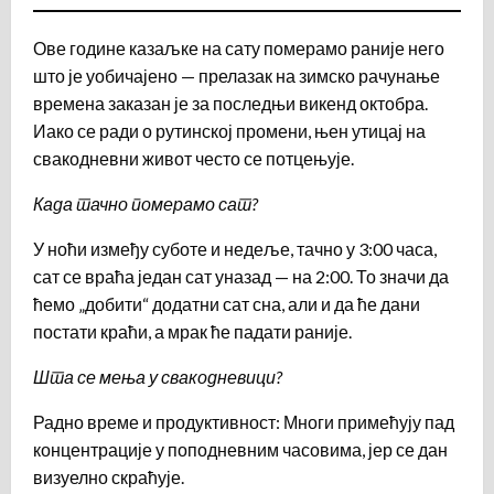
Ове године казаљке на сату померамо раније него
што је уобичајено — прелазак на зимско рачунање
времена заказан је за последњи викенд октобра.
Иако се ради о рутинској промени, њен утицај на
свакодневни живот често се потцењује.
Када тачно померамо сат?
У ноћи између суботе и недеље, тачно у 3:00 часа,
сат се враћа један сат уназад — на 2:00. То значи да
ћемо „добити“ додатни сат сна, али и да ће дани
постати краћи, а мрак ће падати раније.
Шта се мења у свакодневици?
Радно време и продуктивност: Многи примећују пад
концентрације у поподневним часовима, јер се дан
визуелно скраћује.