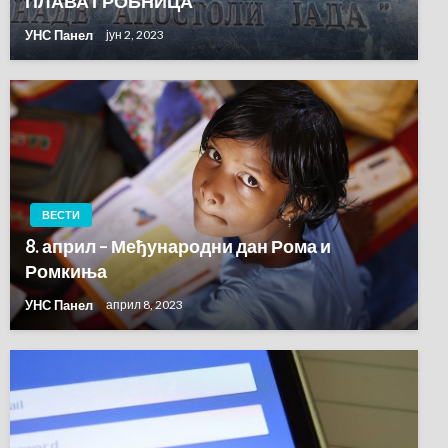
ПЛАВА ГРОБНИЦА
УНС Панел
јун 2, 2023
ВЕСТИ
8. април – Међународни дан Рома и
Ромкиња
УНС Панел
април 8, 2023