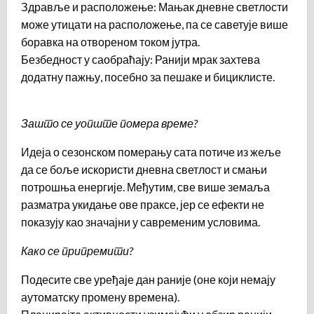
Здравље и расположење: Мањак дневне светлости
може утицати на расположење, па се саветује више
боравка на отвореном током јутра.
Безбедност у саобраћају: Ранији мрак захтева
додатну пажњу, посебно за пешаке и бициклисте.
Зашто се уопште помера време?
Идеја о сезонском померању сата потиче из жеље
да се боље искористи дневна светлост и смањи
потрошња енергије. Међутим, све више земаља
разматра укидање ове праксе, јер се ефекти не
показују као значајни у савременим условима.
Како се припремити?
Подесите све уређаје дан раније (оне који немају
аутоматску промену времена).