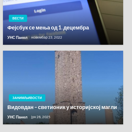
ВЕСТИ
Фејсбук се мења од 1. децембра
УНС Панел
новембар 23, 2022
ЗАНИМЉИВОСТИ
Видовдан – светионик у историјској магли
УНС Панел
јун 28, 2025