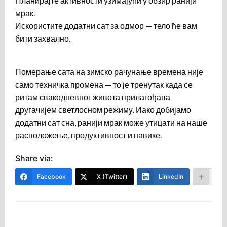
Планирајте активности узимајући у обзир ранији
мрак.
Искористите додатни сат за одмор — тело ће вам
бити захвално.
Померање сата на зимско рачунање времена није
само техничка промена — то је тренутак када се
ритам свакодневног живота прилагођава
другачијем светлосном режиму. Иако добијамо
додатни сат сна, ранији мрак може утицати на наше
расположење, продуктивност и навике.
Share via:
Facebook
X (Twitter)
LinkedIn
Mor