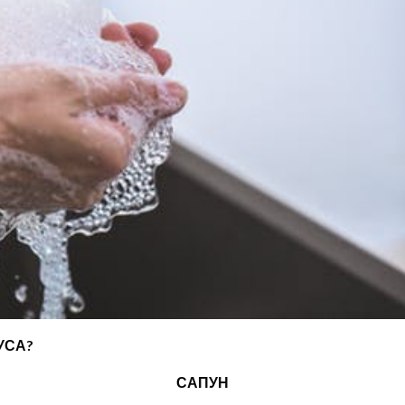
УСА?
САПУН