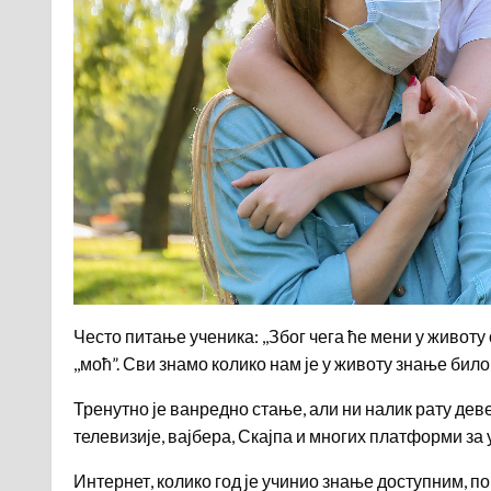
Често питање ученика: ,,Због чега ће мени у живот
,,моћ”. Сви знамо колико нам је у животу знање бил
Тренутно је ванредно стање, али ни налик рату де
телевизије, вајбера, Скајпа и многих платформи за
Интернет, колико год је учинио знање доступним, по