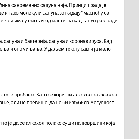
ћина савремених сапуна није. Принцип рада је
е и тако молекули сапуна ,,откидају” масноћу са
 који имају омотач од масти, па кад сапун разгради
, сапуна и бактерија, сапуна и коронавируса. Кад
ења и опомињања. У даљем тексту сам и ја мало
о, то је проблем. Зато се користи алкохол разблажен
ање, али не превише, да не би изгубила могућност
но је да се алкохол полако суши на површини која