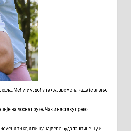
 школа. Међутим, дођу таква времена када је знање
ије на дохват руке. Чак и наставу преко
.
писмени ти који пишу највеће будалаштине. Ту и