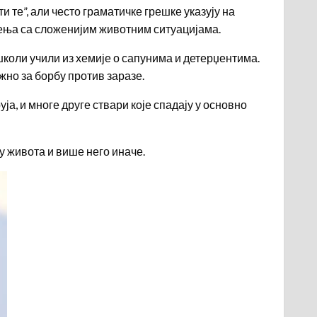
те”, али често граматичке грешке указују на
ења са сложенијим животним ситуацијама.
коли учили из хемије о сапунима и детерџентима.
ажно за борбу против заразе.
а, и многе друге ствари које спадају у основно
у живота и више него иначе.