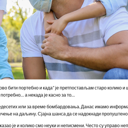
у ово бити портебно и када” је претпостављам старо колико и
о потребно… а некада је касно за то…
ведесетих или за време бомбардовања. Данас имамо информац
 учење на даљину. Сјајна шанса да се надокнади пропуштено
казао је и колико смо неуки и неписмени. Често су управо не