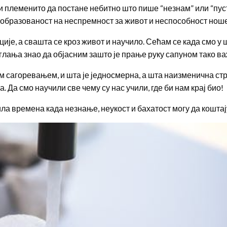
племенито да постане небитно што пише “незнам” или “пусти 
еобразованост на неспремност за живот и неспособност нош
е, а свашта се кроз живот и научило. Сећам се када смо у ш
 гуглања знао да објасним зашто је прање руку сапуном тако в
 сагоревањем, и шта је једносмерна, а шта наизменична струј
. Да смо научили све чему су нас учили, где би нам крај био!
ила времена када незнање, неукост и бахатост могу да коштај