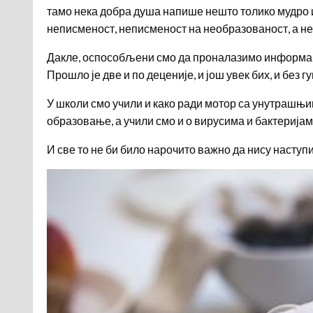
тамо нека добра душа напише нешто толико мудро и 
неписменост, неписменост на необразованост, а н
Дакле, оспособљени смо да проналазимо информациј
Прошло је две и по деценије, и још увек бих, и без
У школи смо учили и како ради мотор са унутрашњим
образовање, а учили смо и о вирусима и бактеријама
И све то не би било нарочито важно да нису наступ