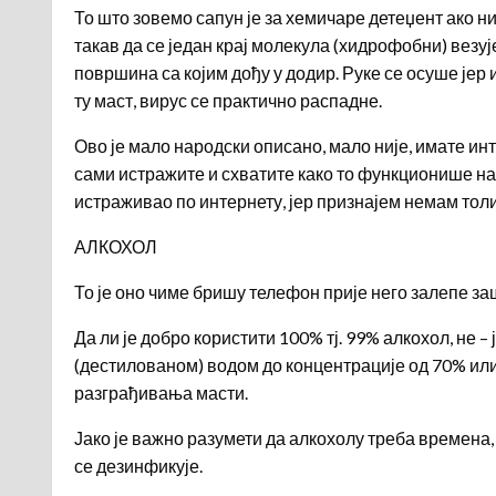
То што зовемо сапун је за хемичаре детеџент ако 
такав да се један крај молекула (хидрофобни) везуј
површина са којим дођу у додир. Руке се осуше јер 
ту маст, вирус се практично распадне.
Ово је мало народски описано, мало није, имате инт
сами истражите и схватите како то функционише н
истраживао по интернету, јер признајем немам толи
АЛКОХОЛ
То је оно чиме бришу телефон прије него залепе за
Да ли је добро користити 100% тј. 99% алкохол, не –
(дестилованом) водом до концентрације од 70% или 
разграђивања масти.
Јако је важно разумети да алкохолу треба времена,
се дезинфикује.