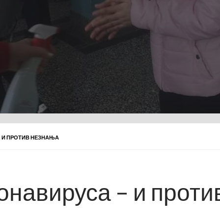
 И ПРОТИВ НЕЗНАЊА
онавируса – и проти