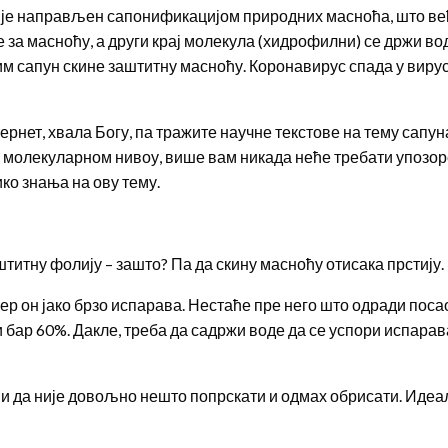
није направљен сапонификацијом природних масноћа, што ве
е за масноћу, а други крај молекула (хидрофилни) се држи вод
им сапун скине заштитну масноћу. Коронавирус спада у вирусе
ернет, хвала Богу, па тражите научне текстове на тему сапуна
а молекуларном нивоу, више вам никада неће требати упозор
ко знања на ову тему.
штитну фолију – зашто? Па да скину масноћу отисака прстију.
 јер он јако брзо испарава. Нестаће пре него што одради поса
бар 60%. Дакле, треба да садржи воде да се успори испарав
 и да није довољно нешто попрскати и одмах обрисати. Идеал