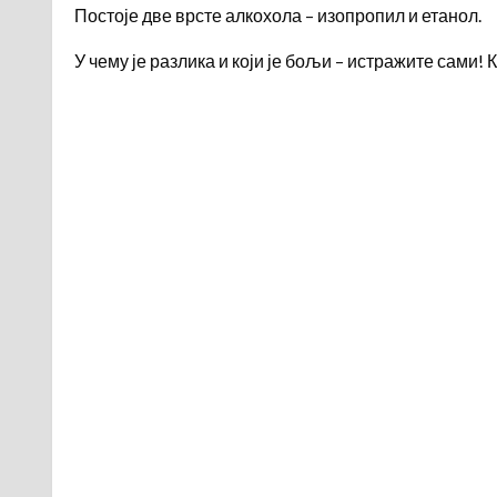
Постоје две врсте алкохола – изопропил и етанол.
У чему је разлика и који је бољи – истражите сами!