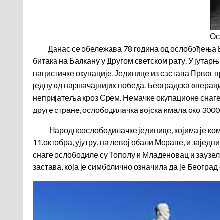
Ос
Данас се обележава 78 година од ослобођења Беог
битака на Балкану у Другом светском рату. У јута
нацистичке окупације. Јединице из састава Првог 
једну од најзначајнијих победа. Београдска операци
непријатеља кроз Срем. Немачке окупационе снаге из
друге стране, ослободилачка војска имала око 300
Народноослободилачке јединице, којима је коман
11.октобра, ујутру, на левој обали Мораве, и зајед
снаге ослободиле су Тополу и Младеновац и заузеле А
застава, која је симболично означила да је Београд