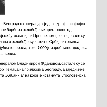
Београдска операција, једна од најзначајнијих
евне борбе за ослобођење престонице од
јске Југославије и Црвене армије извојевале су
ео плана о ослобођењу источне Србије и гоњења
ћих генерала, а око 9 000 је заробљено, док је са
 рањених.
генералом Владимиром Ждановом, састале су се
тпор Немаца на прилазима Београду, а заједничке
 „Албанија“, на којој је истакнута југословенска