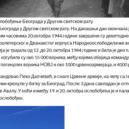
лобођење Београда у Другом светском рату
рада у Другом светском рату. На данашњи дан окончана је 
рњим часовима 20.октобра 1944.године завршене су деветодн
пролетерског и Дванаестог корпуса Народноослободилачке во
ја је трајала од 12. до 20. октобра 1944.године и била је д
губиле су око 15 000 војника, међу којима обојица командују
0 погинулих војника НОВЈ и око 1000 црвеноармејаца, и 4000
довао Пеко Дапчевић, и снаге Црвене армије, на челу са 
нички кренуле у битку за Београд. После 3 дана савладан је о
валу. У ноћи између 19. и 20. октобра ослобођена је и палата
 ослобођен.