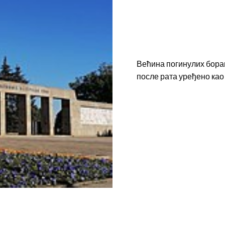
Већина погинулих борац
после рата уређено ка