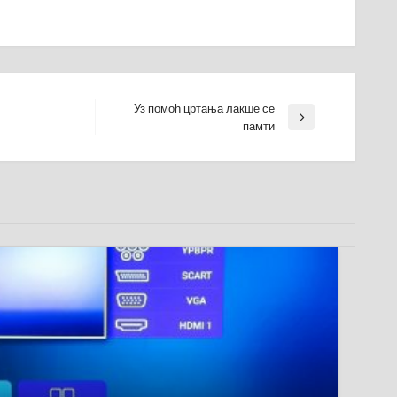
Уз помоћ цртања лакше се
Next
памти
Post