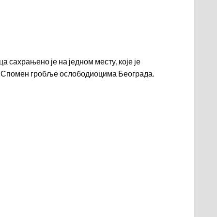
а сахрањено је на једном месту, које је
о Спомен гробље ослободиоцима Београда.