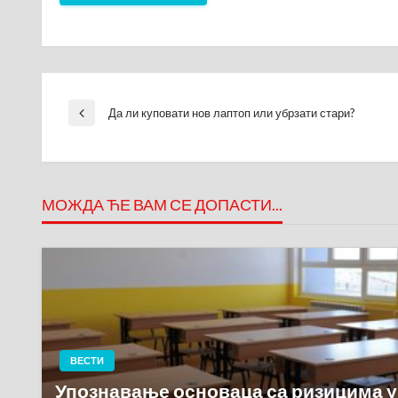
Кретање
Да ли куповати нов лаптоп или убрзати стари?
Previous
Post
чланка
МОЖДА ЋЕ ВАМ СЕ ДОПАСТИ...
ВЕСТИ
Упознавање основаца са ризицима 