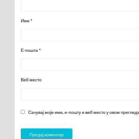
Име
*
Е-пошта
*
Веб место
Сачувај моје име, е-пошту и веб место у овом преглед