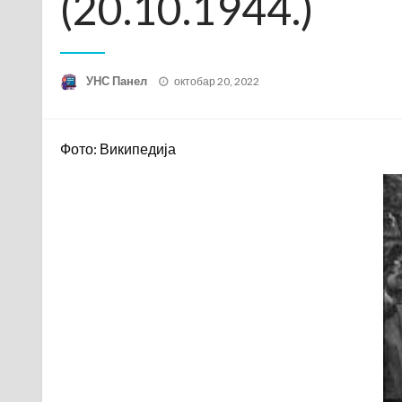
(20.10.1944.)
Posted
УНС Панел
октобар 20, 2022
on
Фото: Википедија