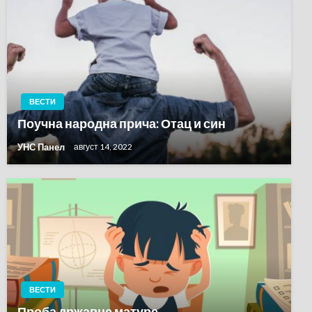
ВЕСТИ
Поучна народна прича: Отац и син
УНС Панел
август 14, 2022
ВЕСТИ
Проба државне матуре