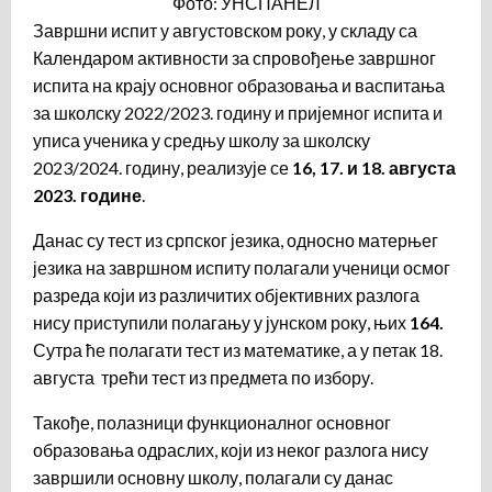
Фото: УНСПАНЕЛ
Завршни испит у августовском року, у складу са
Календаром активности за спровођење завршног
испита на крају основног образовања и васпитања
за школску 2022/2023. годину и пријемног испита и
уписа ученика у средњу школу за школску
2023/2024. годину, реализује се
16, 17. и 1
8
. августа
2023. године
.
Данас су тест из српског језика, односно матерњег
језика на завршном испиту полагали ученици осмог
разреда који из различитих објективних разлога
нису приступили полагању у јунском року, њих
164.
Сутра ће полагати тест из математике, а у петак 18.
августа трећи тест из предмета по избору.
Такође, полазници функционалног основног
образовања одраслих, који из неког разлога нису
завршили основну школу, полагали су данас