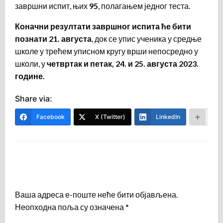
завршни испит, њих
95
, полагањем једног теста.
Коначни резултати завршног испита ће бити
познати 2
1
. августа
, док се упис ученика у средње
школе у трећем уписном кругу врши непосредно у
школи, у
четвртак и петак, 2
4
. и 2
5
. августа 2023.
године.
Share via:
Facebook
X (Twitter)
LinkedIn
Mor
LEAVE A RESPONSE
Ваша адреса е-поште неће бити објављена.
Неопходна поља су означена
*