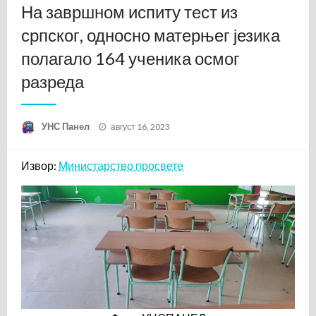
На завршном испиту тест из
српског, односно матерњег језика
полагало 164 ученика осмог
разреда
Posted
УНС Панел
август 16, 2023
on
Извор:
Министарство просвете