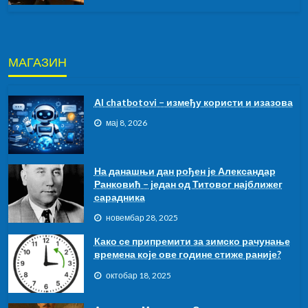
МАГАЗИН
АI chatbotovi – између користи и изазова
мај 8, 2026
На данашњи дан рођен је Александар
Ранковић – један од Титовог најближег
сарадника
новембар 28, 2025
Како се припремити за зимско рачунање
времена које ове године стиже раније?
октобар 18, 2025