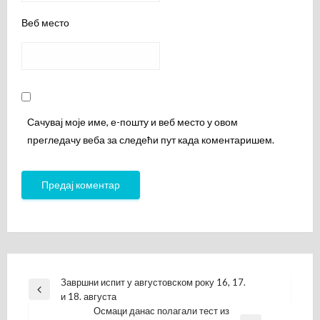
Веб место
Сачувај моје име, е-пошту и веб место у овом
прегледачу веба за следећи пут када коментаришем.
Кретање
Завршни испит у августовском року 16, 17.
Previous
и 18. августа
чланка
Post
Осмаци данас полагали тест из