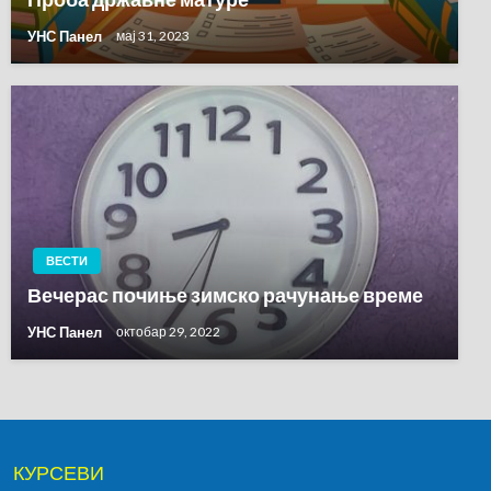
УНС Панел
мај 31, 2023
ВЕСТИ
Вечерас почиње зимско рачунање време
УНС Панел
октобар 29, 2022
КУРСЕВИ