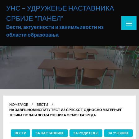
Skip
УНС – УДРУЖЕЊЕ НАСТАВНИКА
to
СРБИЈЕ "ПАНЕЛ"
content
Вести, актуелности и занимљивости из
области образовања
HOMEPAGE
ВЕСТИ
НА ЗАВРШНОМ ИСПИТУ ТЕСТ ИЗ СРПСКОГ, ОДНОСНО МАТЕРЊЕГ
ЈЕЗИКА ПОЛАГАЛО 164 УЧЕНИКА ОСМОГ РАЗРЕДА
ВЕСТИ
ЗА НАСТАВНИКЕ
ЗА РОДИТЕЉЕ
ЗА УЧЕНИКЕ