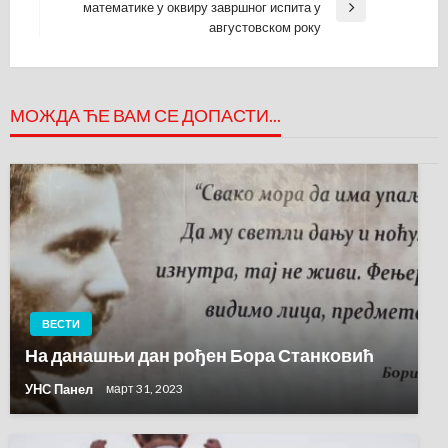
математике у оквиру завршног испита у
Next
августовском року
Post
МОЖДА ЋЕ ВАМ СЕ ДОПАСТИ...
ВЕСТИ
На данашњи дан рођен Бора Станковић
УНС Панел
март 31, 2023