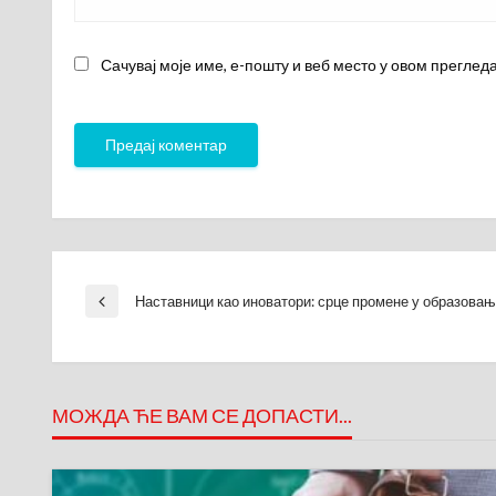
Сачувај моје име, е-пошту и веб место у овом преглед
Кретање
Наставници као иноватори: срце промене у образова
Previous
Post
чланка
МОЖДА ЋЕ ВАМ СЕ ДОПАСТИ...