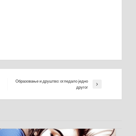
Образовање и друштво: огледало једно
Next
другог
Post