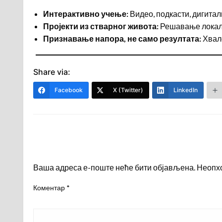
Интерактивно учење:
Видео, подкасти, дигитал
Пројекти из стварног живота:
Решавање локалн
Признавање напора, не само резултата:
Хвале
Share via:
Facebook
X (Twitter)
LinkedIn
LEAVE A RESPONSE
Ваша адреса е-поште неће бити објављена.
Неопх
Коментар
*