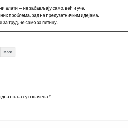
ни алати — не забављају само, већ и уче.
их проблема, рад на предузетничким идејама.
 за труд, не само за петицу.
More
одна поља су означена
*