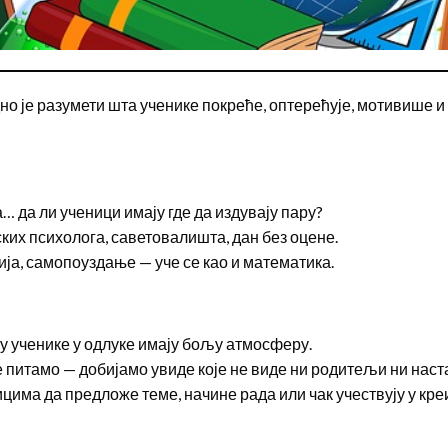
но је разумети шта ученике покреће, оптерећује, мотивише 
 да ли ученици имају где да издувају пару?
их психолога, саветовалишта, дан без оцене.
ија, самопоуздање — уче се као и математика.
у ученике у одлуке имају бољу атмосферу.
 питамо — добијамо увиде које не виде ни родитељи ни наст
цима да предложе теме, начине рада или чак учествују у кр