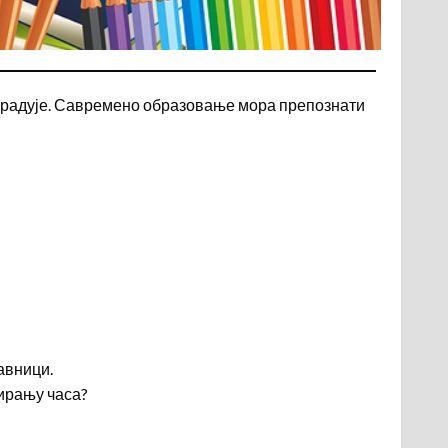
и радује. Савремено образовање мора препознати
авници.
еирању часа?