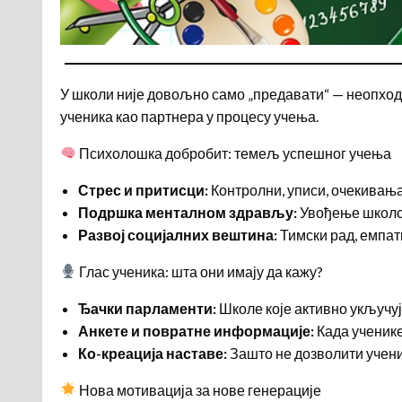
У школи није довољно само „предавати“ — неопход
ученика као партнера у процесу учења.
Психолошка добробит: темељ успешног учења
Стрес и притисци:
Контролни, уписи, очекивања…
Подршка менталном здрављу:
Увођење школск
Развој социјалних вештина:
Тимски рад, емпат
Глас ученика: шта они имају да кажу?
Ђачки парламенти:
Школе које активно укључуј
Анкете и повратне информације:
Када ученике
Ко-креација наставе:
Зашто не дозволити учени
Нова мотивација за нове генерације