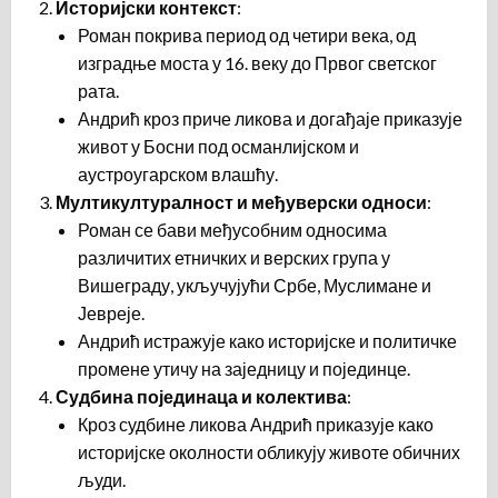
Историјски контекст
:
Роман покрива период од четири века, од
изградње моста у 16. веку до Првог светског
рата.
Андрић кроз приче ликова и догађаје приказује
живот у Босни под османлијском и
аустроугарском влашћу.
Мултикултуралност и међуверски односи
:
Роман се бави међусобним односима
различитих етничких и верских група у
Вишеграду, укључујући Србе, Муслимане и
Јевреје.
Андрић истражује како историјске и политичке
промене утичу на заједницу и појединце.
Судбина појединаца и колектива
:
Кроз судбине ликова Андрић приказује како
историјске околности обликују животе обичних
људи.