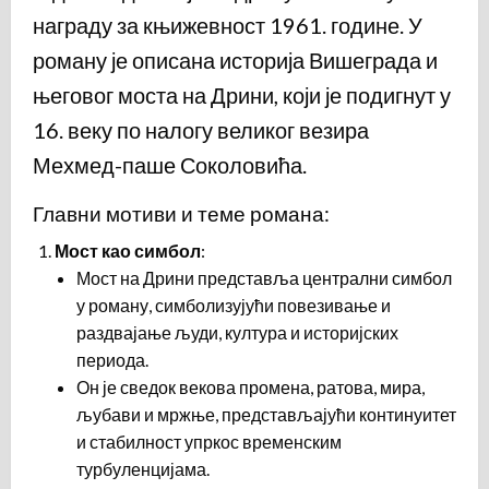
награду за књижевност 1961. године. У
роману је описана историја Вишеграда и
његовог моста на Дрини, који је подигнут у
16. веку по налогу великог везира
Мехмед-паше Соколовића.
Главни мотиви и теме романа:
Мост као симбол
:
Мост на Дрини представља централни симбол
у роману, симболизујући повезивање и
раздвајање људи, култура и историјских
периода.
Он је сведок векова промена, ратова, мира,
љубави и мржње, представљајући континуитет
и стабилност упркос временским
турбуленцијама.