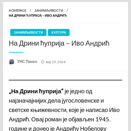
HOMEPAGE
ЗАНИМЉИВОСТИ
НА ДРИНИ ЋУПРИЈА – ИВО АНДРИЋ
ЗАНИМЉИВОСТИ
КУЛТУРА
На Дрини ћуприја – Иво Андрић
Posted
УНС Панел
мај 19, 2024
on
„На Дрини ћуприја“
је једно од
најзначајнијих дела југословенске и
светске књижевности, које је написао Иво
Андрић. Овај роман је објављен 1945.
године и донео је Андрићу Нобелову