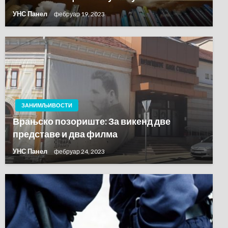
УНС Панел
фебруар 19, 2023
ЗАНИМЉИВОСТИ
Врањско позориште: За викенд две
представе и два филма
УНС Панел
фебруар 24, 2023