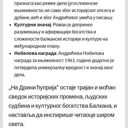
призната као ремек-дело југословенске
књижевности, не само због историјског опсега и
дубине, већ и због Андрићевог умећа у писању.
Културни значај
: Роман је допринео
разумевању и афирмацији богатства и
сложености балканске историје и културе на
међународном плану.
Нобелова награда
: Андрићева Нобелова
награда за књижевност 1961. године додатно је
потврдила универзалну вредност и значај овог
дела.
„На Дрини ћуприја“ остаје трајан и моћан
сведок историјских промена, људских
судбина и културног богатства Балкана, и
наставља да инспирише читаоце широм
света.