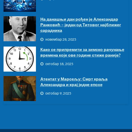
На данашњи дан рођен је Александар
Ранковић – један од Титовог најближег
сарадника
новембар 28, 2025
Како се припремити за зимско рачунање
времена које ове године стиже раније?
октобар 18, 2025
Атентат у Марсељу: Смрт краља
Александра и крај једне епохе
октобар 9, 2025