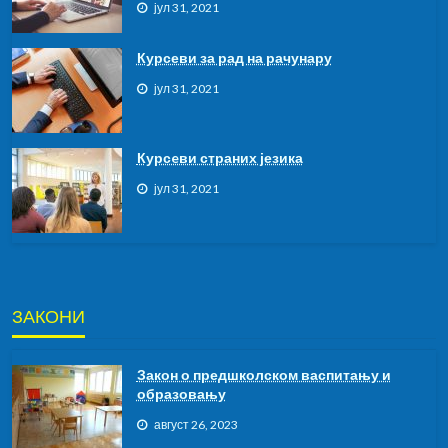
јул 31, 2021
Курсеви за рад на рачунару
јул 31, 2021
Курсeви страних језика
јул 31, 2021
ЗАКОНИ
Закон о предшколском васпитању и
образовању
август 26, 2023