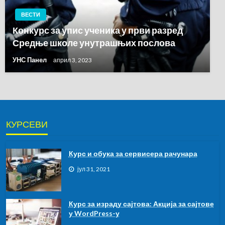
ВЕСТИ
Конкурс за упис ученика у први разред
Средње школе унутрашњих послова
УНС Панел
април 3, 2023
КУРСЕВИ
Курс и обука за сервисера рачунара
јул 31, 2021
Курс за израду сајтова: Акција за сајтове
у WordPress-у