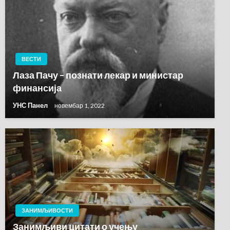
ВЕСТИ
Лаза Пачу – познати лекар и министар
финансија
УНС Панел
новембар 1, 2022
ЗАНИМЉИВОСТИ
Занимљиви цитати о учењу