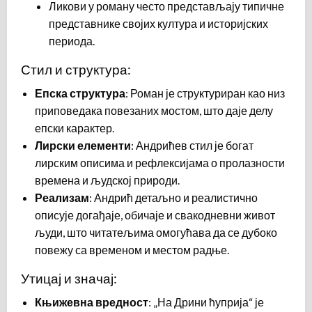
Ликови у роману често представљају типичне
представнике својих култура и историјских
периода.
Стил и структура:
Епска структура
: Роман је структуриран као низ
приповедака повезаних мостом, што даје делу
епски карактер.
Лирски елементи
: Андрићев стил је богат
лирским описима и рефлексијама о пролазности
времена и људској природи.
Реализам
: Андрић детаљно и реалистично
описује догађаје, обичаје и свакодневни живот
људи, што читатељима омогућава да се дубоко
повежу са временом и местом радње.
Утицај и значај:
Књижевна вредност
: „На Дрини ћуприја“ је