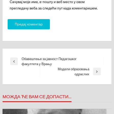
Сачувај моје име, е-пошту и веб место у овом
прегледачу веба за следећи пут када коментаришем.
Кретање
Обавештење за јавност Педагошког
Previous
факултета у Врању
чланка
Post
Модели образовања
Next
одраслих
Post
МОЖДА ЋЕ ВАМ СЕ ДОПАСТИ...