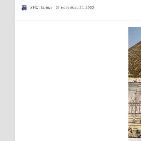
Posted
УНС Панел
новембар 21, 2022
on