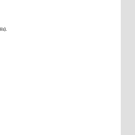
lis
).