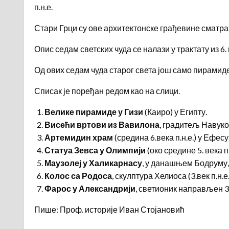
п.н.е.
Стари Грци су ове архитектонске грађевине сматра
Опис седам светских чуда се налази у трактату из 6.
Од ових седам чуда старог света још само пирамиде 
Списак је поређан редом као на слици.
Велике пирамиде у Гизи
(Каиро) у Египту.
Висећи вртови из Вавилона
, градитељ Навукодо
Артемидин храм
(средина 6.века п.н.е.) у Ефес
Статуа Зевса у Олимпији
(око средине 5. века п.
Маузолеј у Халикарнасу
, у данашњем Бодруму
Колос са Родоса
, скулптура Хелиоса (3.век п.н.е.
Фарос у Александрији
, светионик направљен 3.
Пише: Проф. историје Иван Стојановић