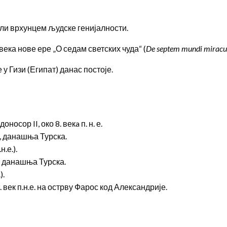
ли врхунцем људске генијалности.
 века нове ере „О седам светских чуда“ (
De septem mundi miracu
у Гизи (Египат) данас постоје.
носор II, око 8. векa п. н. е.
у, данашња Турска.
н.е.).
, данашња Турска.
).
 век п.н.е. на острву Фарос код Александрије.