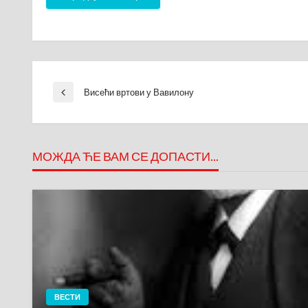
Кретање
Висећи вртови у Вавилону
Previous
Post
чланка
МОЖДА ЋЕ ВАМ СЕ ДОПАСТИ...
ВЕСТИ