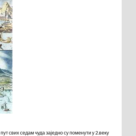
ут свих седам чуда заједно су поменути у 2.веку