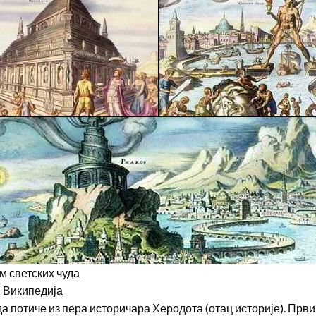
 светских чуда
 Википедија
 потиче из пера историчара Херодота (отац историје). Први п