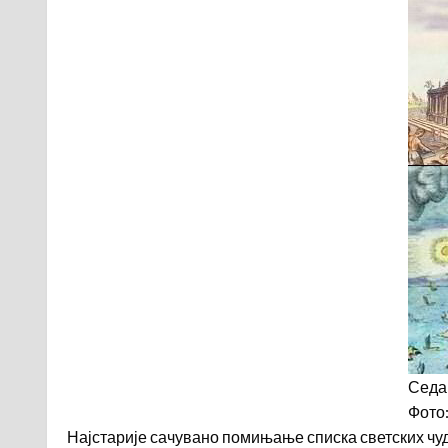
Седам
Фото:
Најстарије сачувано помињање списка светских чуда