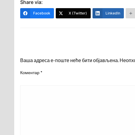
Share via:
Facebook
X (Twitter)
LinkedIn
LEAVE A RESPONSE
Ваша адреса е-поште неће бити објављена.
Неопх
Коментар
*