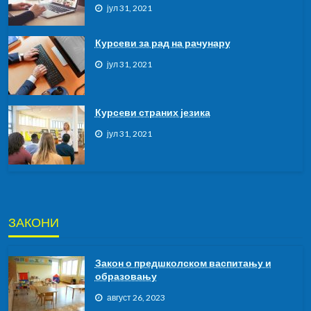
јул 31, 2021
Курсеви за рад на рачунару
јул 31, 2021
Курсeви страних језика
јул 31, 2021
ЗАКОНИ
Закон о предшколском васпитању и
образовању
август 26, 2023