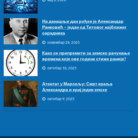
На данашњи дан рођен је Александар
Ранковић – један од Титовог најближег
сарадника
новембар 28, 2025
Како се припремити за зимско рачунање
времена које ове године стиже раније?
октобар 18, 2025
Атентат у Марсељу: Смрт краља
Александра и крај једне епохе
октобар 9, 2025