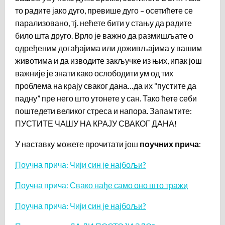
то радите јако дуго, превише дуго – осетићете се
парализовано, тј. нећете бити у стању да радите
било шта друго. Врло је важно да размишљате о
одређеним догађајима или доживљајима у вашим
животима и да изводите закључке из њих, ипак још
важније је знати како ослободити ум од тих
проблема на крају сваког дана…да их “пустите да
падну” пре него што утонете у сан. Тако ћете себи
поштедети великог стреса и напора. Запамтите:
ПУСТИТЕ ЧАШУ НА КРАЈУ СВАКОГ ДАНА!
У наставку можете прочитати још
поучних прича
:
Поучна прича: Чији син је најбољи?
Поучна прича: Свако нађе само оно што тражи
Поучна прича: Чији син је најбољи?