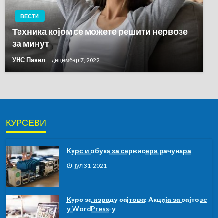
ВЕСТИ
Техника којом се можете решити нервозе
за минут
УНС Панел
децембар 7, 2022
КУРСЕВИ
Курс и обука за сервисера рачунара
јул 31, 2021
Курс за израду сајтова: Акција за сајтове
у WordPress-у