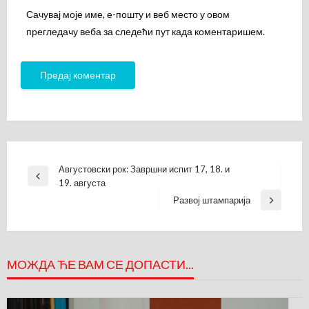
Сачувај моје име, е-пошту и веб место у овом
прегледачу веба за следећи пут када коментаришем.
Кретање
Августовски рок: Завршни испит 17, 18. и
Previous
19. августа
чланка
Post
Развој штампарија
Next
Post
МОЖДА ЋЕ ВАМ СЕ ДОПАСТИ...