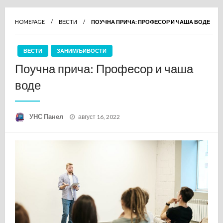
HOMEPAGE
ВЕСТИ
ПОУЧНА ПРИЧА: ПРОФЕСОР И ЧАША ВОДЕ
ВЕСТИ
ЗАНИМЉИВОСТИ
Поучна прича: Професор и чаша
воде
Posted
УНС Панел
август 16, 2022
on