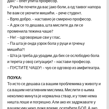
дан? – опет упита професор.
– Рука ће почети да вас јако боли, а од таквог напора
ће вам се укочити мишићи. – рече студент.
– Врло добро. – наставио је смирено професор.
– А док се то дешава, шта мислите да ли се
променила тежина чаше?
– Не! – одговорише сви у глас.
– Па шта је онда узрок бола у руци и грчењу
мишића?!
– Шта ја треба да урадим, да бих се ослободио бола
и терета у овој ситуацији? – настави професор.
– ПУСТИТЕ ЧАШУ! – чуо се одговор из амфитеатра.
ПОУКА:
То исто се дешава са вашим проблемима у животу и
са вашим негативним мислима. Мислити о њима
неколико минута је нормална ствар, и у томе нема
ништа лоше и погрешно. Али ако их задржавате у
вашем уму неко дуже време, осетићете БОЛ. А ако