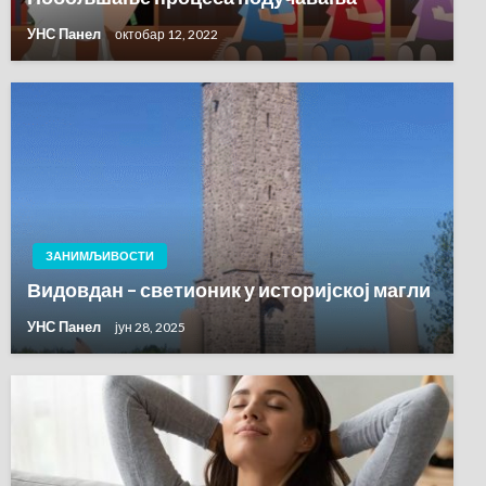
УНС Панел
октобар 12, 2022
ЗАНИМЉИВОСТИ
Видовдан – светионик у историјској магли
УНС Панел
јун 28, 2025