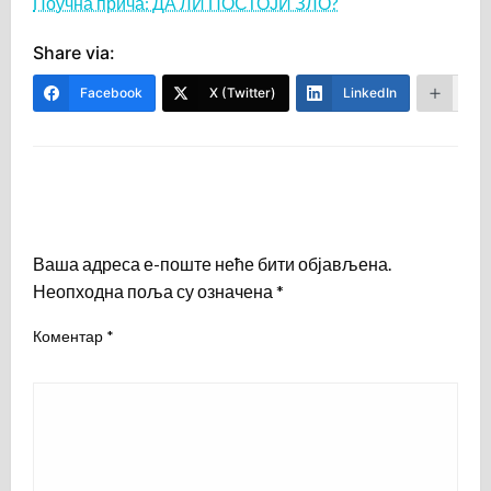
Поучна прича: ДА ЛИ ПОСТОЈИ ЗЛО?
Share via:
Facebook
X (Twitter)
LinkedIn
Mor
LEAVE A RESPONSE
Ваша адреса е-поште неће бити објављена.
Неопходна поља су означена
*
Коментар
*