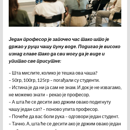
Један професор је започео час тако што је
држао у руци чашу пуну воде. Подигао је високо
изнад главе тако да сви могу да је виде и
упитао све присутне:
– Шта мислите, колико је тешка ова чаша?
– 50гр, 100гр, 125гр – погађали су студенти.
– Истина је да ни ја сам не знам. И док је не извагамо,
не можемо знати – рекао је професор.
– А шта ће се десити ако држим овако подигнуту
чашу један сат? – поново упита професор.
– Почеће да вас боли рука – одговори један студент.
– Тачно. А, шта ће се десити ако је држим овако један