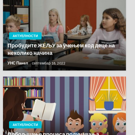
АКТУЕЛНОСТИ
Пробудите ЖЕЉУ за учењем код деце на
неколико начина
УНС Панел
септембар 18, 2022
АКТУЕЛНОСТИ
Побољшање процеса подучавања