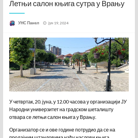
Летњи салон књига сутра у Врању
Posted
УНС Панел
јун 19, 2024
on
У четвртак, 20. јуна, у 12.00 часова у организацији ЈУ
Народни универзитет на градском шеталишту
отвара се летњи салон књига у Врању.
Организатор се и ове године потрудио да се на
продајним штандовима нађу наслови књига