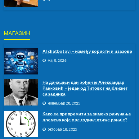
МАГАЗИН
АI chatbotovi – између користи и изазова
мај 8, 2026
На данашњи дан рођен је Александар
Ранковић – један од Титовог најближег
сарадника
новембар 28, 2025
Како се припремити за зимско рачунање
времена које ове године стиже раније?
октобар 18, 2025