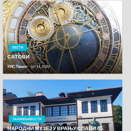
ВЕСТИ
САТОВИ
УНС Панел
јул 11, 2022
ЗАНИМЉИВОСТИ
НАРОДНИ МУЗЕЈ У ВРАЊУ СЛАВИ 65.