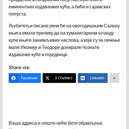
еминентних издавачких кућа, а биће и сајамских
попуста.
Љубитељи писане речи ће на овогодишњем Салону
књига имати прилику да на хуманитарном штанду
купе књиге занимљивих наслова, а које су за лечење
мале Иконије и Теодоре донирале познате
издавачке куће и појединци.
Share via:
Facebook
X (Twitter)
LinkedIn
Mor
LEAVE A RESPONSE
Ваша адреса е-поште неће бити објављена.