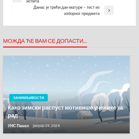
Previous
испита
чланка
Post
Данас је трећи дан матуре – тест из
Next
изборног предмета
Post
МОЖДА ЋЕ ВАМ СЕ ДОПАСТИ...
ЗАНИМЉИВОСТИ
Како зимски распуст мотивише ученике за
рад
УНС Панел
јануар 29, 2024