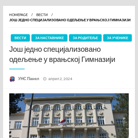
HOMEPAGE
ВЕСТИ
ЈОШ ЈЕДНО СПЕЦИЈАЛИЗОВАНО ОДЕЉЕЊЕ У ВРАЊСКОЈ ГИМНАЗИЈИ
ВЕСТИ
ЗА НАСТАВНИКЕ
ЗА РОДИТЕЉЕ
ЗА УЧЕНИКЕ
Још једно специјализовано
одељење у врањској Гимназији
Posted
УНС Панел
април 2, 2024
on