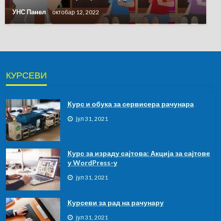
УНС Панел
октобар 12, 2022
КУРСЕВИ
Курс и обука за сервисера рачунара
јул 31, 2021
Курс за израду сајтова: Акција за сајтове
у WordPress-у
јул 31, 2021
Курсеви за рад на рачунару
јул 31, 2021