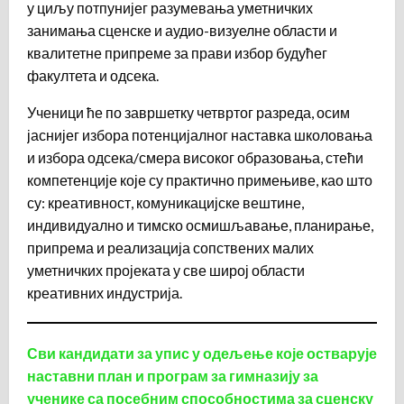
у циљу потпунијег разумевања уметничких
занимања сценске и аудио-визуелне области и
квалитетне припреме за прави избор будућег
факултета и одсека.
Ученици ће по завршетку четвртог разреда, осим
јаснијег избора потенцијалног наставка школовања
и избора одсека/смера високог образовања, стећи
компетенције које су практично примењиве, као што
су: креативност, комуникацијске вештине,
индивидуално и тимско осмишљавање, планирање,
припрема и реализација сопствених малих
уметничких пројеката у све широј области
креативних индустрија.
Сви кандидати за упис у одељење које остварује
наставни план и програм за гимназију за
ученике са посебним способностима за сценску