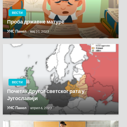
ВЕСТИ
Проба државне матуре
УНС Панел
мај 31, 2023
ВЕСТИ
Почетак Другог светског рата у
Југославији
УНС Панел
април 6, 2023