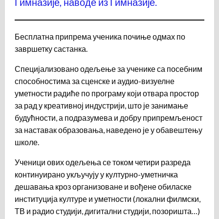
Гимназије, наводе из Гимназије.
Бесплатна припрема ученика почиње одмах по
завршетку састанка.
Специјализовано одељење за ученике са посебним
способностима за сценске и аудио-визуелне
уметности радиће по програму који отвара простор
за рад у креативној индустрији, што је занимање
будућности, а подразумева и добру припремљеност
за наставак образовања, наведено је у обавештењу
школе.
Ученици ових одељења се током четири разреда
континуирано укључују у културно-уметничка
дешавања кроз организоване и вођене обиласке
институција културе и уметности (локални филмски,
ТВ и радио студији, дигитални студији, позоришта…)