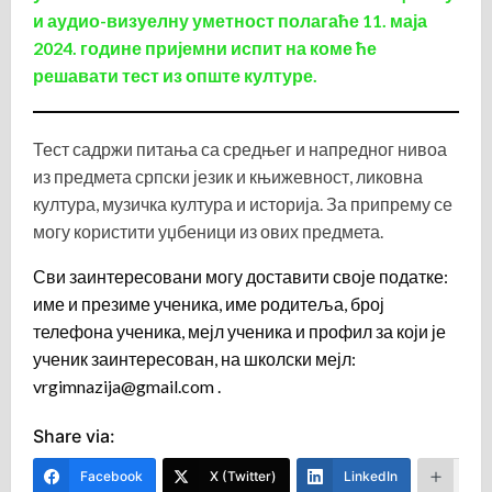
и аудио-визуелну уметност полагаће 11. маја
2024. године пријемни испит на коме ће
решавати тест из опште културе.
Тест садржи питања са средњег и напредног нивоа
из предмета српски језик и књижевност, ликовна
култура, музичка култура и историја. За припрему се
могу користити уџбеници из ових предмета.
Сви заинтересовани могу доставити своје податке:
име и презиме ученика, име родитеља, број
телефона ученика, мејл ученика и профил за који је
ученик заинтересован, на школски мејл:
vrgimnazija@gmail.com .
Share via:
Facebook
X (Twitter)
LinkedIn
Mor