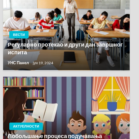
ВЕСТИ
Регуларно протекао и други дан завршног
испита
УНС Панел
јун 19, 2024
АКТУЕЛНОСТИ
Побољшање процеса подучавања