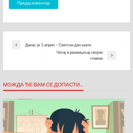
Кретање
Данас је 1.април – Светски дан шале
Previous
чланка
Читај и размишљај својом
Post
Next
главом
Post
МОЖДА ЋЕ ВАМ СЕ ДОПАСТИ...