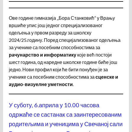
Ове године гимназија „Бора Станковић“ у Врању
вршиће упис још једног спрецијализованог
одељења у првом разреду за школску
2024/25.годину. Поред специјализованог одељења
за ученике са посебним способностима за
рачунарство и информатику
које већ постоји
шест година, од наредне школске године биће још
једно. Нови профил који ће бити понуђен је за
ученике са посебним способностима за
сценске и
аудио-визуелне уметности
.
У суботу, 6.априла у 10.00 часова
одржаће се састанак са заинтересованим
родитељима и ученицима у Свечаној сали