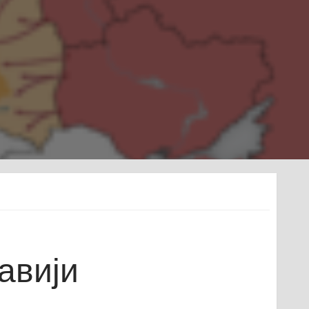
лавији