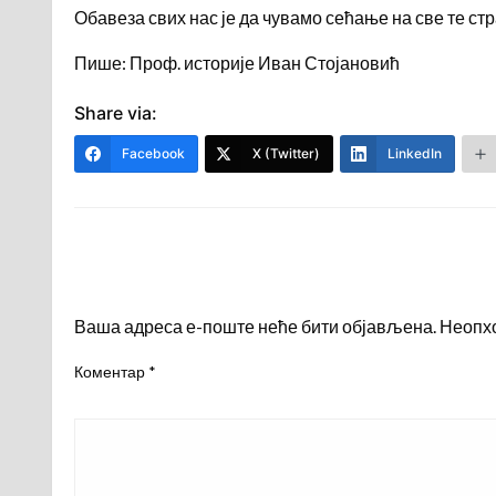
Обавеза свих нас је да чувамо сећање на све те стр
Пише: Проф. историје Иван Стојановић
Share via:
Facebook
X (Twitter)
LinkedIn
LEAVE A RESPONSE
Ваша адреса е-поште неће бити објављена.
Неопх
Коментар
*