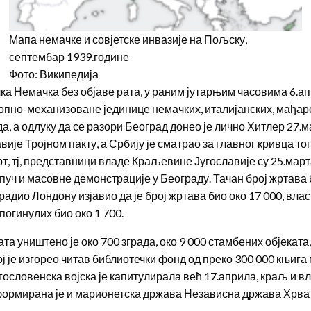
Мапа немачке и совјетске инвазије на Пољску,
септембар 1939.године
Фото: Википедија
чка Немачка без објаве рата, у раним јутарњим часовима 6.а
лопно-механизоване јединице немачких, италијанских, мађарс
 а одлуку да се разори Београд донео је лично Хитлер 27.ма
е Тројном пакту, а Србију је сматрао за главног кривца тог
т, тј, представници владе Краљевине Југославије су 25.мар
јни пуч и масовне демонстрације у Београду. Тачан број жрта
адио Лондону изјавио да је број жртава био око 17 000, влас
погинулих био око 1 700.
а уништено је око 700 зграда, око 9 000 стамбених објеката
ој је изгорео читав библиотечки фонд од преко 300 000 књига
угословенска војска је капитулирала већ 17.априла, краљ и 
формирана је и марионетска држава Независна држава Хрватск