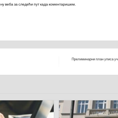
ачу веба за следећи пут када коментаришем.
Прелиминарни план уписа уч
Next
Post