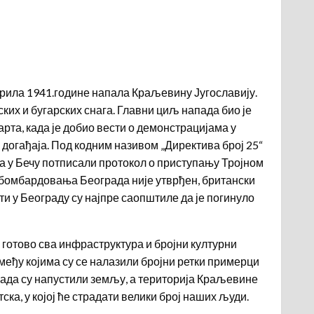
прила 1941.године напала Краљевину Југославију.
ких и бугарских снага. Главни циљ напада био је
рта, када је добио вести о демонстрацијама у
 догађаја. Под кодним називом „Директива број 25“
та у Бечу потписали протокол о приступању Тројном
ва бомбардовања Београда није утврђен, британски
ти у Београду су најпре саопштиле да је погинуло
, готово сва инфраструктура и бројни културни
 међу којима су се налазили бројни ретки примерци
влада су напустили земљу, а територија Краљевине
а, у којој ће страдати велики број наших људи.