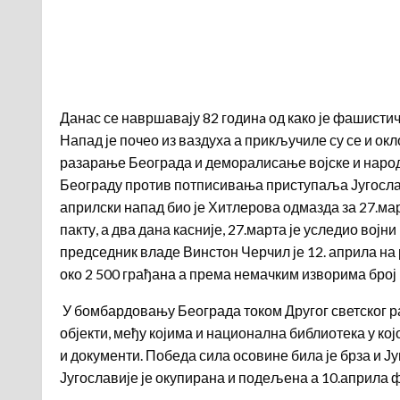
Данас се навршавају 82 годинa од како је фашисти
Напад је почео из ваздуха а прикључиле су се и ок
разарање Београда и деморалисање војске и народа,
Београду против потписивања приступаља Југославиј
априлски напад био је Хитлерова одмазда за 27.мар
пакту, а два дана касније, 27.марта је уследио во
председник владе Винстон Черчил је 12. априла на р
око 2 500 грађана а према немачким изворима број 
У бомбардовању Београда током Другог светског рат
објекти, међу којима и национална библиотека у кој
и документи. Победа сила осовине била је брза и Ј
Југославије је окупирана и подељена а 10.априла 