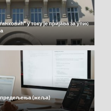
танковић“ у току је пријава за упис
ња
опредељења (жеља)