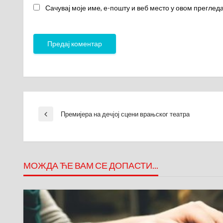
Сачувај моје име, е-пошту и веб место у овом преглед
Кретање
Премијера на дечјој сцени врањског театра
Previous
Post
чланка
МОЖДА ЋЕ ВАМ СЕ ДОПАСТИ...