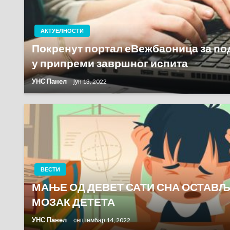
АКТУЕЛНОСТИ
Покренут портал еВежбаоница за п
у припреми завршног испита
УНС Панел
јун 13, 2022
ВЕСТИ
МАЊЕ ОД ДЕВЕТ САТИ СНА ОСТАВ
МОЗАК ДЕТЕТА
УНС Панел
септембар 14, 2022