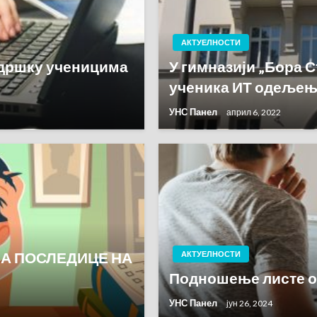
АКТУЕЛНОСТИ
одршку ученицима
У гимназији „Бора С
ученика ИТ одеље
УНС Панел
април 6, 2022
ЉА ПОСЛЕДИЦЕ НА
АКТУЕЛНОСТИ
Подношење листе 
УНС Панел
јун 26, 2024