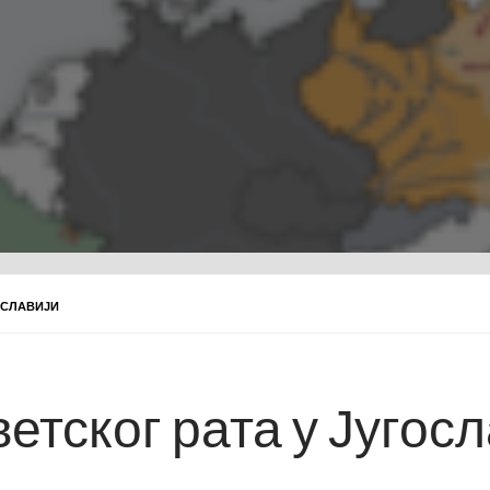
ГОСЛАВИЈИ
ветског рата у Југос