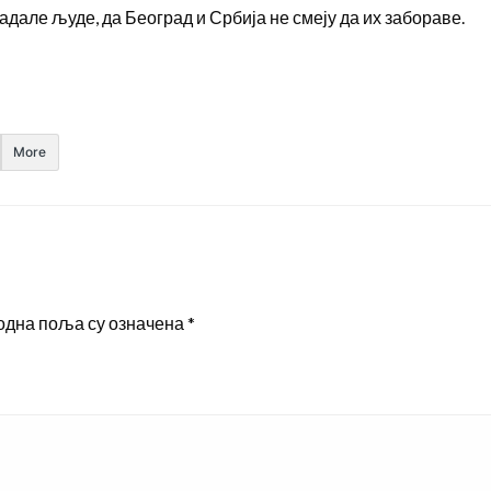
адале људе, да Београд и Србија не смеју да их забораве.
More
одна поља су означена
*