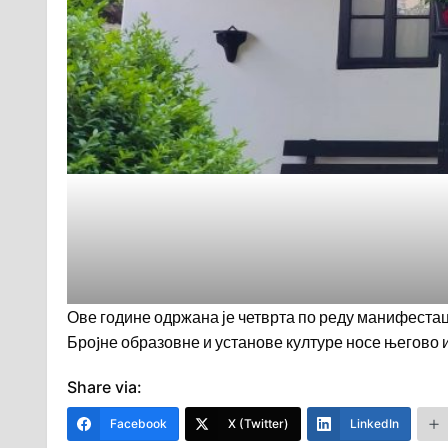
Ове године одржана је четврта по реду манифестаци
Броjне образовне и установе културе носе његово 
Share via:
Facebook
X (Twitter)
LinkedIn