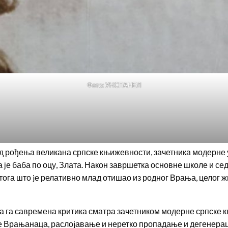
Фото: УНСПАНЕЛ
 од рођења великана српске књижевности, зачетника модерне
га је баба по оцу, Злата. Након завршетка основне школе и 
тога што jе релативно млад отишао из родног Врања, целог жи
а га савремена критика сматра зачетником модерне српске 
е Врањанаца, раслоjавање и неретко пропадање и дегенерац