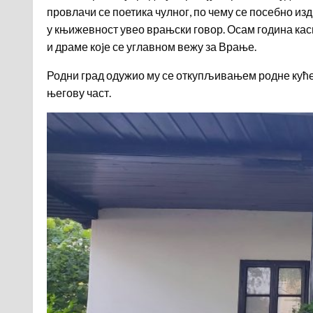
провлачи се поетика чулног, по чему се посебно из
у књижевност увео врањски говор. Осам година касн
и драме коjе се углавном вежу за Врање.
Родни град одужио му се откупљивањем родне куће 
његову част.