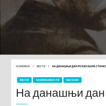
HOMEPAGE
ВЕСТИ
НА ДАНАШЊИ ДАН РОЂЕН БОРА СТАНК
ВЕСТИ
ЗАНИМЉИВОСТИ
МАГАЗИН
На данашњи дан