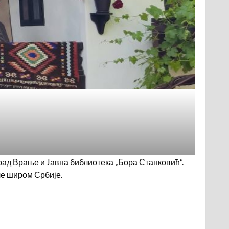
Град Врање и Jавна библиотека ,,Бора Станковић“.
ле широм Србије.