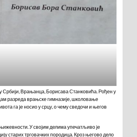
 у Србиjи, Врањанца, Борисава Станковића. Рођен у
седам разреда врањске гимназиjе, школовање
вота га jе носио у срцу, о чему сведочи и његов
књижевности. У своjим делима упечатљиво jе
иjу старих трговачких породица. Кроз његово дело