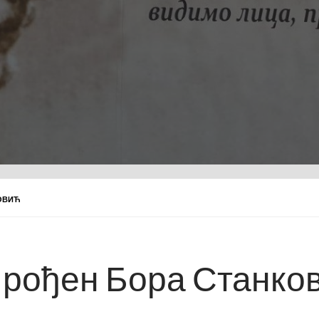
ОВИЋ
 рођен Бора Станко