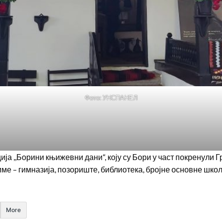
Фото: УНСПАНЕЛ
ја ,,Борини књижевни дани“, коју су Бори у част покренули 
име – гимназија, позориште, библиотека, бројне основне шко
More