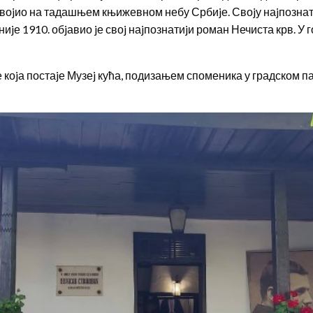
двоjио на тадашњем књижевном небу Србиjе. Своjу наjпознатиj
иjе 1910. обjавио jе своj наjпознатиjи роман Нечиста крв. У
коjа постаjе Музеj кућа, подизањем споменика у градском 