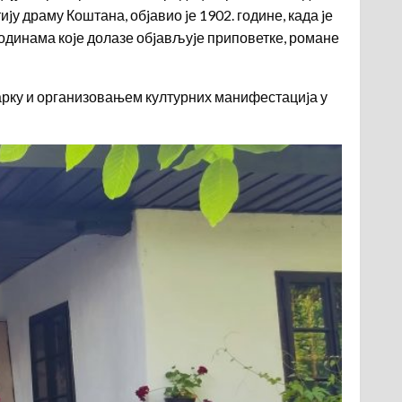
у драму Коштана, обjавио jе 1902. године, када jе
 годинама коjе долазе обjављуjе приповетке, романе
парку и организовањем културних манифестациjа у