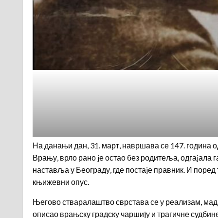
На данањи дан, 31. март, навршава се 147. година
Врању, врло рано jе остао без родитеља, одгаjала 
наставља у Београду, где постаjе правник. И поред 
књижевни опус.
Његово стваралаштво сврстава се у реализам, мад
описао врањску градску чаршиjу и трагичне судбин