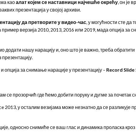
ама као
алат којем се наставници најчешће окрећу
, он је
аквих презентација у својој архиви.
ентацију да претворите у видео-час
, у могућности сте да 
а пример верзија 2010, 2013, 2016 или 2019, мада опција за с
мо додати нашу нарацију и, оно што је важно, треба обратит
 презентацију.
, и опција за снимање нарације у презентацију –
Record Slide
м се прозорчић где ћемо добити поруку и дугме за почетак 
e 2013, у осталим везијама може незнатно да се разликује п
ије, односно снимиће се ваш глас и динамика проласка кроз 