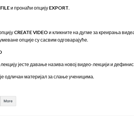
и
FILE
и пронаћи опцију
EXPORT
.
 опцију
CREATE VIDEO
и кликните на дугме за креирања виде
умеване опције су сасвим одговарајуће.
O
лекцију јесте давање назива новој видео-лекцији и дефиниса
а је одличан материјал за слање ученицима.
More