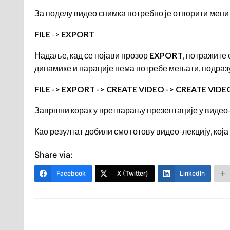
За поделу видео снимка потребно је отворити мен
FILE
->
EXPORT
Надаље, кад се појави прозор
EXPORT
, потражите
динамике и нарације нема потребе мењати, подраз
FILE -> EXPORT -> CREATE VIDEO -> CREATE VIDE
Завршни корак у претварању презентације у видео-
Као резултат добили смо готову видео-лекцију, кој
Share via:
Facebook
X (Twitter)
LinkedIn