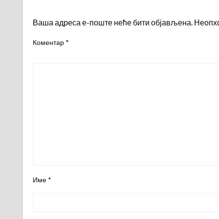
LEAVE A RESPONSE
Ваша адреса е-поште неће бити објављена.
Неопх
Коментар
*
Име
*