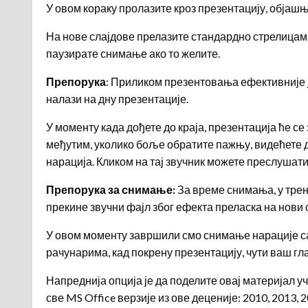
У овом кораку пролазите кроз презентацију, објашња
На нове слајдове прелазите стандардно стрелицама 
паузирате снимање ако то желите.
Препорука
: Приликом презентовања ефективније ј
налази на дну презентације.
У моменту када дођете до краја, презентација ће с
међутим, уколико боље обратите пажњу, видећете д
нарација. Кликом на тај звучник можете преслушати 
Препорука за снимање:
За време снимања, у трену
прекине звучни фајл због ефекта преласка на нови с
У овом моменту завршили смо снимање нарације са 
рачунарима, кад покрену презентацију, чути ваш гла
Напреднија опција је да поделите овај материјал у
све MS Office верзије из ове деценије: 2010, 2013, 2