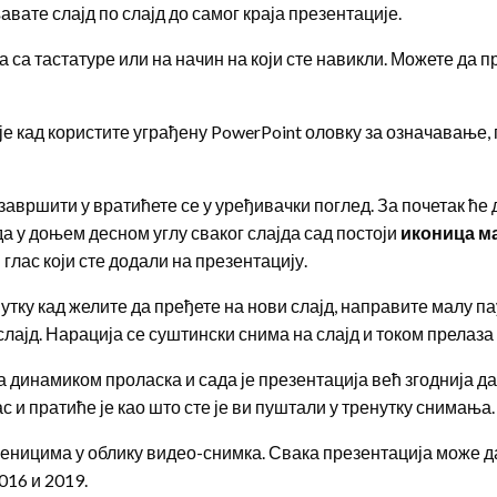
вате слајд по слајд до самог краја презентације.
са тастатуре или на начин на који сте навикли. Можете да пр
е кад користите уграђену PowerPoint оловку за означавање
е завршити у вратићете се у уређивачки поглед. За почетак ћ
а у доњем десном углу сваког слајда сад постоји
иконица м
глас који сте додали на презентацију.
тку кад желите да пређете на нови слајд, направите малу пау
лајд. Нарација се суштински снима на слајд и током прелаза 
динамиком проласка и сада је презентација већ згоднија да
с и пратиће је као што сте је ви пуштали у тренутку снимања.
ченицима у облику видео-снимка. Свака презентација може да
016 и 2019.