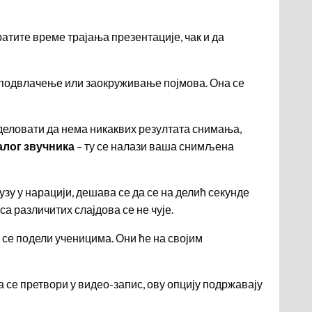
атите време трајања презентације, чак и да
, подвлачење или заокруживање појмова. Она се
е деловати да нема никаквих резултата снимања,
алог звучника
– ту се налази ваша снимљена
зу у нарацији, дешава се да се на делић секунде
са различитих слајдова се не чује.
 се подели ученицима. Они ће на својим
 се претвори у видео-запис, ову опцију подржавају