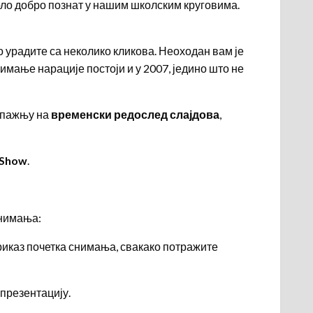
 врло добро познат у нашим школским круговима.
то урадите са неколико кликова. Неоходан вам је
нимање нарације постоји и у 2007, једино што не
и пажњу на
временски редослед слајдова
,
 Show
.
снимања:
риказ почетка снимања, свакако потражите
презентацију.