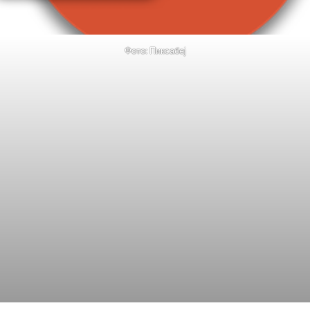
Фото: Пиксабеј