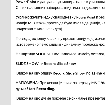
PowerPoint
и дан данас доминира нашим учиониц
Сваки наставник највероватније има на десетине ов
Уколико желите једну свакодневну PowerPoint
през
новији MS Office (просто да буде из ове деценије, н
подржава снимање видеа).
Погледајмо једну класичну презентацију којој жели
истовремено ћемо снимити динамику проласка кроз
На картици
SLIDE SHOW
налази се, између осталог
SLIDE SHOW -> Record Slide Show
Кликом на ову опцију
Record Slide Show
појавиће на
НАПОМЕНА: Приказана је слика за верзију MS Offic
дугме
Start Recording.
Кликом на ово дугме покреће се снимање презентац