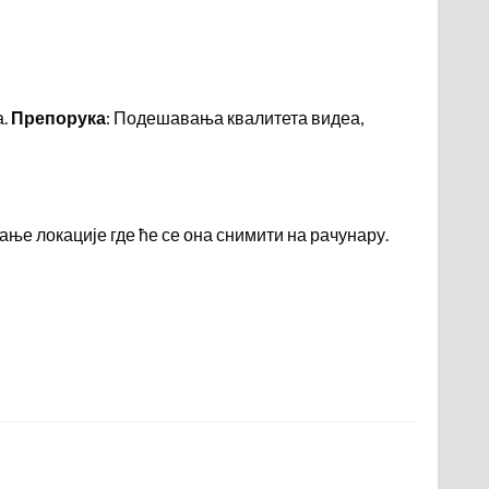
а.
Препорука
: Подешавања квалитета видеа,
ње локације где ће се она снимити на рачунару.