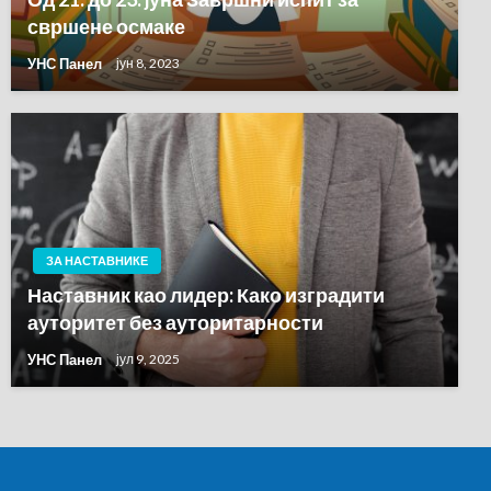
свршене осмаке
УНС Панел
јун 8, 2023
ЗА НАСТАВНИКЕ
Наставник као лидер: Како изградити
ауторитет без ауторитарности
УНС Панел
јул 9, 2025