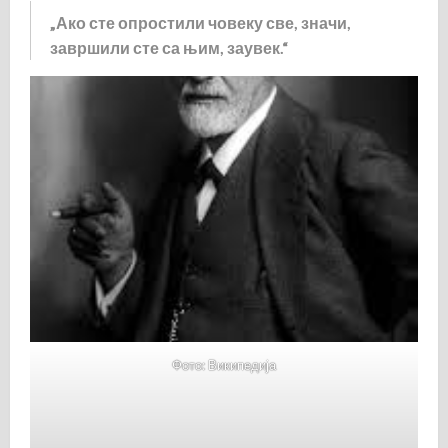
„Ако сте опростили човеку све, значи,
завршили сте са њим, заувек.“
Фото: Википедија