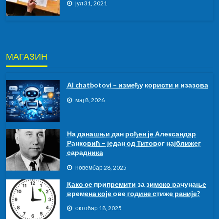
јул 31, 2021
МАГАЗИН
АI chatbotovi – између користи и изазова
мај 8, 2026
На данашњи дан рођен је Александар
Ранковић – један од Титовог најближег
сарадника
новембар 28, 2025
Како се припремити за зимско рачунање
времена које ове године стиже раније?
октобар 18, 2025