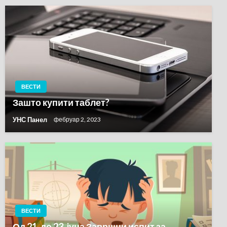
ВЕСТИ
Зашто купити таблет?
УНС Панел
фебруар 2, 2023
ВЕСТИ
Од 21. до 23. jуна Завршни испит за