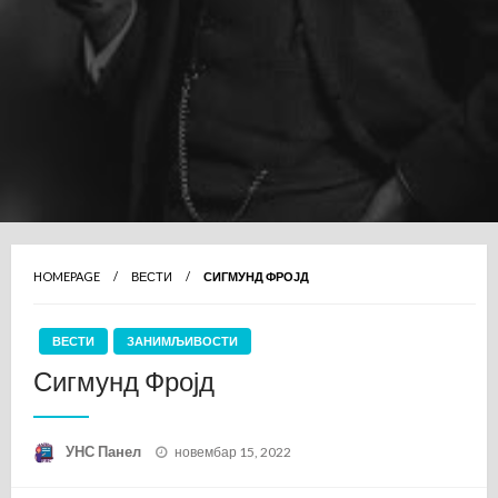
HOMEPAGE
ВЕСТИ
СИГМУНД ФРОЈД
ВЕСТИ
ЗАНИМЉИВОСТИ
Сигмунд Фројд
Posted
УНС Панел
новембар 15, 2022
on