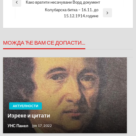
Кретање
Како вратити несачувани Ворд документ
Previous
чланка
Колубарска битка – 16.11. до
Post
Next
15.12.1914.године
Post
МОЖДА ЋЕ ВАМ СЕ ДОПАСТИ...
АКТУЕЛНОСТИ
Изреке и цитати
УНС Панел
јун 17, 2022