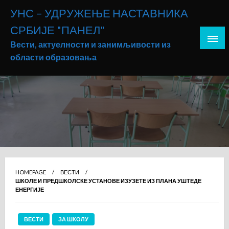
Skip
УНС – УДРУЖЕЊЕ НАСТАВНИКА
to
СРБИЈЕ "ПАНЕЛ"
content
Вести, актуелности и занимљивости из
области образовања
HOMEPAGE
ВЕСТИ
ШКОЛЕ И ПРЕДШКОЛСКЕ УСТАНОВЕ ИЗУЗЕТЕ ИЗ ПЛАНА УШТЕДЕ
ЕНЕРГИЈЕ
ВЕСТИ
ЗА ШКОЛУ