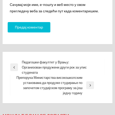
Сачувај моје име, е-пошту и веб место у овом
прегледачу веба за следећи пут када коментаришем.
Кретање
Педагошки факултет у Врању:
Организован продужени други рок за упис
чланка
Previous
студената
Post
Препорука Министарства високошколским
установама да продуже студирање по
Next
започетом студијском програму за још
Post
једну годину