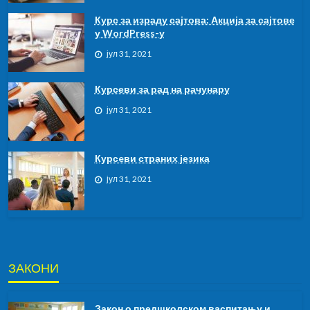
Курс за израду сајтова: Акција за сајтове
у WordPress-у
јул 31, 2021
Курсеви за рад на рачунару
јул 31, 2021
Курсeви страних језика
јул 31, 2021
ЗАКОНИ
Закон о предшколском васпитању и