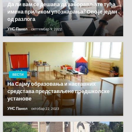
Да ли вам се дешава да заборављате туђа
имена приликом упознавања? Ово је један
од разлога
УНС Панел
септембар 9, 2022
ВЕСТИ
На Сајму oбразовања и наставних
средстава представљене предшколске
установе
УНС Панел
октобар 22, 2023