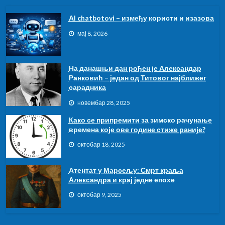
АI chatbotovi – између користи и изазова
мај 8, 2026
На данашњи дан рођен је Александар
Ранковић – један од Титовог најближег
сарадника
новембар 28, 2025
Како се припремити за зимско рачунање
времена које ове године стиже раније?
октобар 18, 2025
Атентат у Марсељу: Смрт краља
Александра и крај једне епохе
октобар 9, 2025