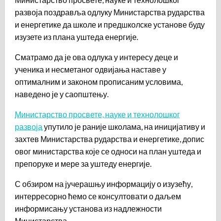
развоја поздравља одлуку Министарства рударства
и енергетике да школе и предшколске установе буду
изузете из плана уштеда енергије.
Сматрамо да је ова одлука у интересу деце и
ученика и несметаног одвијања наставе у
оптималним и законом прописаним условима,
наведено је у саопштењу.
Министарство просвете, науке и технолошког
развоја
упутило је раније школама, на иницијативу и
захтев Министарства рударства и енергетике, допис
овог министарства које се односи на план уштеда и
препоруке и мере за уштеду енергије.
С обзиром на јучерашњу информацију о изузећу,
интерресорно ћемо се консултовати о даљем
информисању установа из надлежности
Министарства.