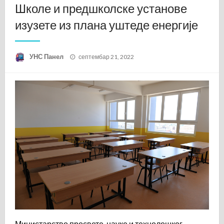
Школе и предшколске установе
изузете из плана уштеде енергије
Posted
УНС Панел
септембар 21, 2022
on
Министарство просвете, науке и технолошког