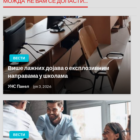
МОЖДА ЋЕ ВАМ СЕ ДОПАСТИ...
ВЕСТИ
Више лажних дојава о експлозивним
направама у школама
УНС Панел
јун 3, 2026
ВЕСТИ