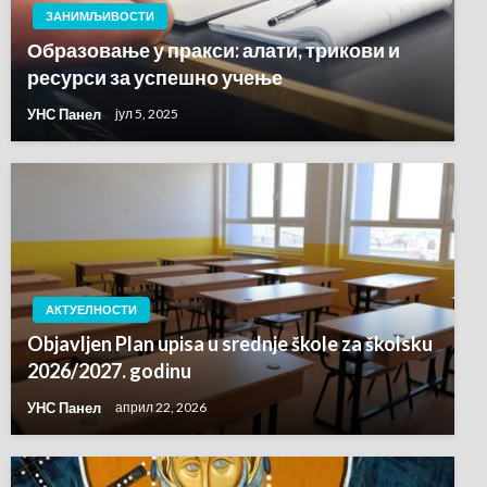
ЗАНИМЉИВОСТИ
Образовање у пракси: алати, трикови и
ресурси за успешно учење
УНС Панел
јул 5, 2025
АКТУЕЛНОСТИ
Objavljen Plan upisa u srednje škole za školsku
2026/2027. godinu
УНС Панел
април 22, 2026