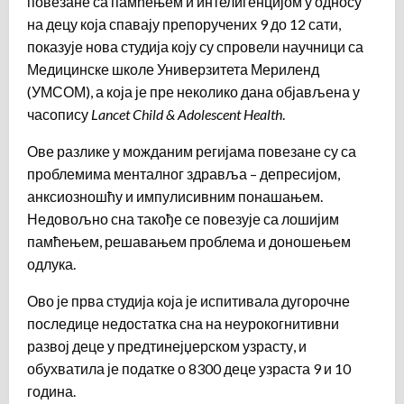
повезане са памћењем и интелигенцијом у односу
на децу која спавају препоручених 9 до 12 сати,
показује нова студија коју су спровели научници са
Медицинске школе Универзитета Мериленд
(УМСОМ), а која је пре неколико дана објављена у
часопису
Lancet Child & Adolescent Health
.
Ове разлике у можданим регијама повезане су са
проблемима менталног здравља – депресијом,
анксиозношћу и импулисивним понашањем.
Недовољно сна такође се повезује са лошијим
памћењем, решавањем проблема и доношењем
одлука.
Ово је прва студија која је испитивала дугорочне
последице недостатка сна на неурокогнитивни
развој деце у предтинејџерском узрасту, и
обухватила је податке о 8300 деце узраста 9 и 10
година.