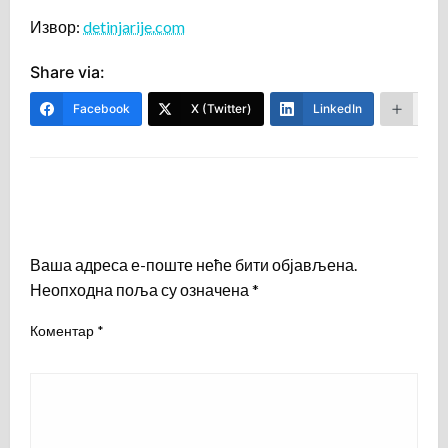
Извор:
detinjarije.com
Share via:
Facebook
X (Twitter)
LinkedIn
Mor
LEAVE A RESPONSE
Ваша адреса е-поште неће бити објављена.
Неопходна поља су означена
*
Коментар
*