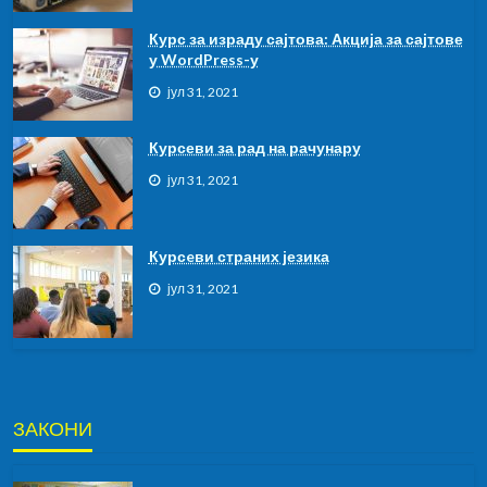
Курс за израду сајтова: Акција за сајтове
у WordPress-у
јул 31, 2021
Курсеви за рад на рачунару
јул 31, 2021
Курсeви страних језика
јул 31, 2021
ЗАКОНИ