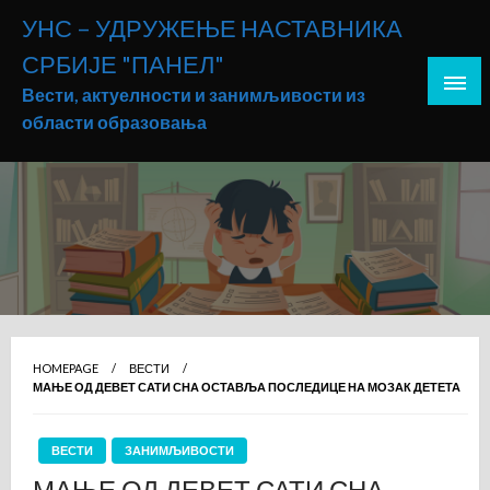
Skip
УНС – УДРУЖЕЊЕ НАСТАВНИКА
to
СРБИЈЕ "ПАНЕЛ"
content
Вести, актуелности и занимљивости из
области образовања
HOMEPAGE
ВЕСТИ
МАЊЕ ОД ДЕВЕТ САТИ СНА ОСТАВЉА ПОСЛЕДИЦЕ НА МОЗАК ДЕТЕТА
ВЕСТИ
ЗАНИМЉИВОСТИ
МАЊЕ ОД ДЕВЕТ САТИ СНА