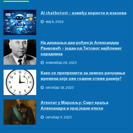
АI chatbotovi – између користи и изазова
мај 8, 2026
На данашњи дан рођен је Александар
Ранковић – један од Титовог најближег
сарадника
новембар 28, 2025
Како се припремити за зимско рачунање
времена које ове године стиже раније?
октобар 18, 2025
Атентат у Марсељу: Смрт краља
Александра и крај једне епохе
октобар 9, 2025