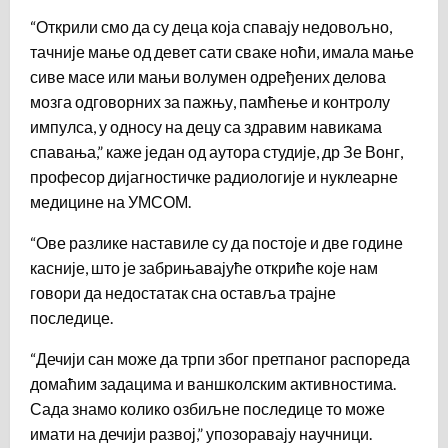
“Открили смо да су деца која спавају недовољно,
тачније мање од девет сати сваке ноћи, имала мање
сиве масе или мањи волумен одређених делова
мозга одговорних за пажњу, памћење и контролу
импулса, у односу на децу са здравим навикама
спавања,” каже један од аутора студије, др Зе Вонг,
професор дијагностичке радиологије и нуклеарне
медицине на УМСОМ.
“Ове разлике наставиле су да постоје и две године
касније, што је забрињавајуће откриће које нам
говори да недостатак сна оставља трајне
последице.
“Дечији сан може да трпи због претпаног распореда
домаћим задацима и ваншколским активностима.
Сада знамо колико озбиљне последице то може
имати на дечији развој,” упозоравају научници.