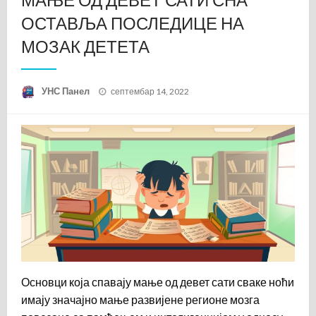
ОСТАВЉА ПОСЛЕДИЦЕ НА
МОЗАК ДЕТЕТА
Posted
УНС Панел
септембар 14, 2022
on
Основци која спавају мање од девет сати сваке ноћи
имају значајно мање развијене регионе мозга