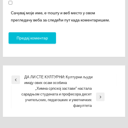
Сачувај моје име, е-пошту и веб место у овом
прегледачу веба за следећи пут када коментаришем.
Кретање
ДА ЛИ СТЕ КУЛТУРНИ: Културни људи
Previous
имају ових осам особина
чланка
Post
„Химна српској застави“ настала
сарадњом студената и професора десет
Next
учитељских, педагошких и уметничких
Post
факултета