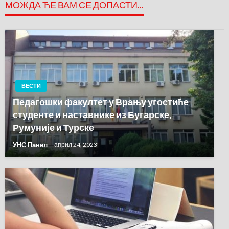
МОЖДА ЋЕ ВАМ СЕ ДОПАСТИ...
ВЕСТИ
Педагошки факултет у Врању угостиће
студенте и наставнике из Бугарске,
Румуније и Турске
УНС Панел
април 24, 2023