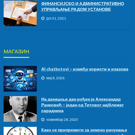
ФИНАНСИЈСКО И АДМИНИСТРАТИВНО
УПРАВЉАЊЕ РАДОМ УСТАНОВЕ
јул 31, 2021
МАГАЗИН
АI chatbotovi – између користи и изазова
мај 8, 2026
На данашњи дан рођен је Александар
Ранковић – један од Титовог најближег
сарадника
новембар 28, 2025
Како се припремити за зимско рачунање