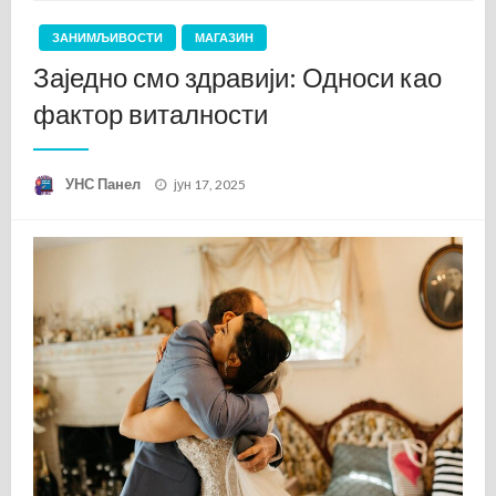
ЗАНИМЉИВОСТИ
МАГАЗИН
Заједно смо здравији: Односи као
фактор виталности
Posted
УНС Панел
јун 17, 2025
on