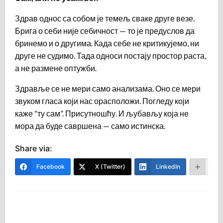
Здрав однос са собом је темељ сваке друге везе.
Брига о себи није себичност — то је предуслов да
бринемо и о другима. Када себе не критикујемо, ни
друге не судимо. Тада односи постају простор раста,
а не размене оптужби.
Здравље се не мери само анализама. Оно се мери
звуком гласа који нас орасположи. Погледу који
каже “ту сам”. Присутношћу. И љубављу која не
мора да буде савршена — само истинска.
Share via:
Facebook
X (Twitter)
LinkedIn
Mor