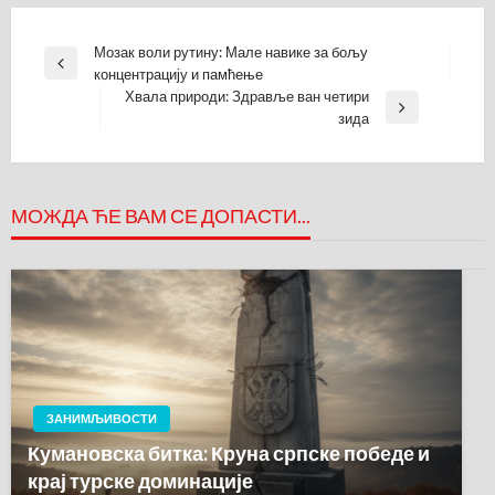
Кретање
Мозак воли рутину: Мале навике за бољу
Previous
концентрацију и памћење
чланка
Post
Хвала природи: Здравље ван четири
Next
зида
Post
МОЖДА ЋЕ ВАМ СЕ ДОПАСТИ...
ЗАНИМЉИВОСТИ
Кумановска битка: Круна српске победе и
крај турске доминације