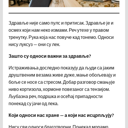
Здравље није само пулс и притисак. Здравље је и
осмех који нам неко измами. Реч утехе у правом
тренутку. Рука која нас повуче кад тонемо. Односи
нису луксуз — они су лек.
Зашто су односи важни за здравље?
Истраживања доследно показују да људи са јаким
друштвеним везама живе дуже, мање обољевају и
боље се носе са стресом. Добар разговор смањује
ниво кортизола, хормоне повезаног са тензијом.
Љубазна реч, подршка и осећај припадности
понекад су јачи од лека.
Који односи нас хране — а који нас исцрпљују?
Нису сви односи благотворни. Понекад морамо