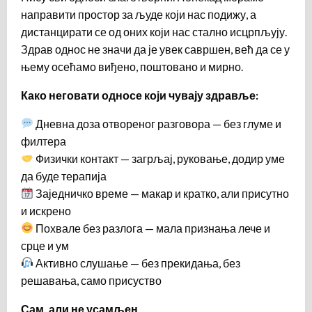
направити простор за људе који нас подижу, а
дистанцирати се од оних који нас стално исцрпљују.
Здрав однос не значи да је увек савршен, већ да се у
њему осећамо виђено, поштовано и мирно.
Како неговати односе који чувају здравље:
Дневна доза отвореног разговора — без глуме и
филтера
Физички контакт — загрљај, руковање, додир уме
да буде терапија
Заједничко време — макар и кратко, али присутно
и искрено
Похвале без разлога — мала признања лече и
срце и ум
Активно слушање — без прекидања, без
решавања, само присуство
Сам, али не усамљен