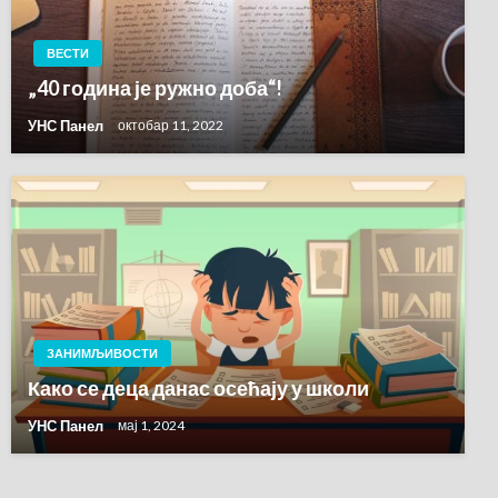
ВЕСТИ
„40 година је ружно доба“!
УНС Панел
октобар 11, 2022
ЗАНИМЉИВОСТИ
Како се деца данас осећају у школи
УНС Панел
мај 1, 2024