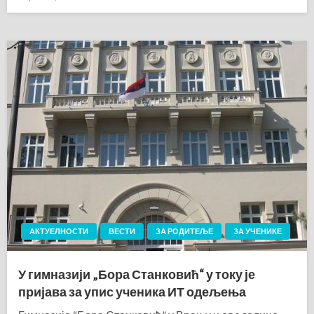
on
АКТУЕЛНОСТИ
ВЕСТИ
ЗА РОДИТЕЉЕ
ЗА УЧЕНИКЕ
У гимназији „Бора Станковић“ у току је
пријава за упис ученика ИТ одељења