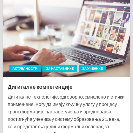
АКТУЕЛНОСТИ
ЗА НАСТАВНИКЕ
ЗА УЧЕНИКЕ
Дигиталне компетенције
Дигиталне технологије, одговорно, смислено и етички
примењене, могу да имају кључну улогу у процесу
трансформације наставе, учења и вредновања
постигнућа ученика у систему образовања 21. века,
који представља једини формални ослонац за