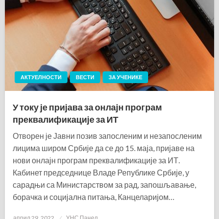
АКТУЕЛНОСТИ
ВЕСТИ
ЗА УЧЕНИКЕ
У току је пријава за онлајн програм
преквалификације за ИТ
Отворен је Јавни позив запосленим и незапосленим
лицима широм Србије да се до 15. маја, пријаве на
нови онлајн програм преквалификације за ИТ.
Кабинет председнице Владе Републике Србије, у
сарадњи са Министарством за рад, запошљавање,
борачка и социјална питања, Канцеларијом…
Posted
април 29, 2022
УНС Панел