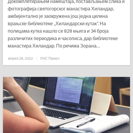
Докомплетирањем намештаја, постављањем слика и
фотографија светогорског манастира Хиландар,
амбијентално је заокружена још једна целина
врањске библиотеке ,,Хиландарски кутак”. На
полицама кутка нашло се 828 књига и 34 броја
различитих периодика и часописа, дар библиотеке
манастира Хиландар. По речима Зорана…
Posted
април 28, 2022
УНС Панел
on