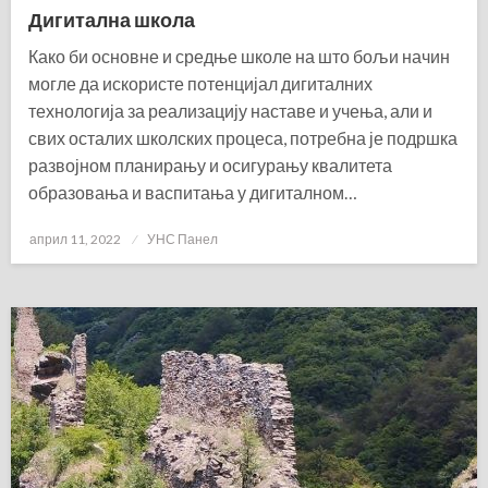
Дигитална школа
Како би основне и средње школе на што бољи начин
могле да искористе потенцијал дигиталних
технологија за реализацију наставе и учења, али и
свих осталих школских процеса, потребна је подршка
развојном планирању и осигурању квалитета
образовања и васпитања у дигиталном…
Posted
април 11, 2022
УНС Панел
on