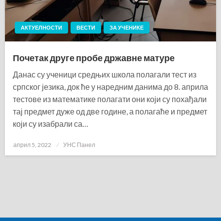
АКТУЕЛНОСТИ
ВЕСТИ
ЗА УЧЕНИКЕ
Почетак друге пробе државне матуре
Данас су ученици средњих школа полагали тест из
српског језика, док ће у наредним данима до 8. априла
тестове из математике полагати они који су похађали
тај предмет дуже од две године, а полагаће и предмет
који су изабрали са…
Posted
април 5, 2022
УНС Панел
on