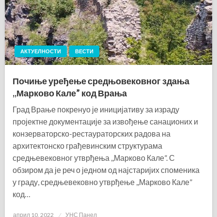
АКТУЕЛНОСТИ
ВЕСТИ
Почиње уређење средњовековног здања
,,Марково Кале” код Врања
Град Врање покренуо је иницијативу за израду
пројектне документације за извођење санационих и
конзерваторско-рестаураторских радова на
архитектонско грађевинским структурама
средњевековног утврђења ,,Марково Кале”. С
обзиром да је реч о једном од најстаријих споменика
у граду, средњевековно утврђење ,,Марково Кале”
код…
Posted
април 10, 2022
УНС Панел