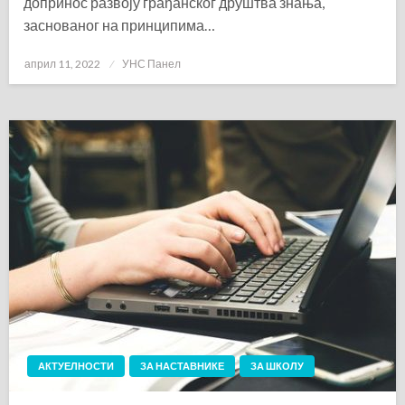
допринос развоју грађанског друштва знања,
заснованог на принципима…
Posted
април 11, 2022
УНС Панел
on
АКТУЕЛНОСТИ
ЗА НАСТАВНИКЕ
ЗА ШКОЛУ