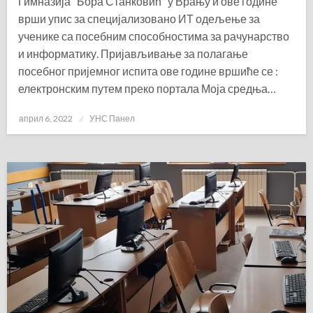
Гимназија “Бора Станковић” у Врању и ове године
врши упис за специјализовано ИТ одељење за
ученике са посебним способностима за рачунарство
и информатику. Пријављивање за полагање
посебног пријемног испита ове године вршиће се :
електронским путем преко портала Моја средња…
Posted
април 6, 2022
УНС Панел
on