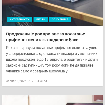
АКТУЕЛНОСТИ
ВЕСТИ
ЗА УЧЕНИКЕ
Продужени је рок пријаве за полагање
пријемног испита за надарене ђаке
Рок за пријаву за полагање пријемног испита за упис
у специјализована одељења гимназија и уметничких
школа продужен је до 15. априла, а родитељи и други
законски заступници у том року моћи ће да пријаве
ученике само у средњим школама у…
Posted
април 13, 2022
УНС Панел
on