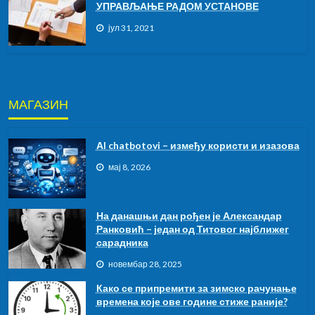
УПРАВЉАЊЕ РАДОМ УСТАНОВЕ
јул 31, 2021
МАГАЗИН
АI chatbotovi – између користи и изазова
мај 8, 2026
На данашњи дан рођен је Александар
Ранковић – један од Титовог најближег
сарадника
новембар 28, 2025
Како се припремити за зимско рачунање
времена које ове године стиже раније?