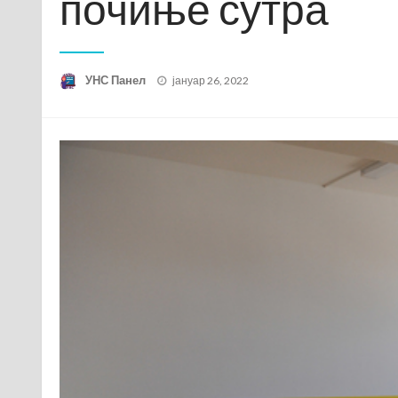
почиње сутра
Posted
УНС Панел
јануар 26, 2022
on