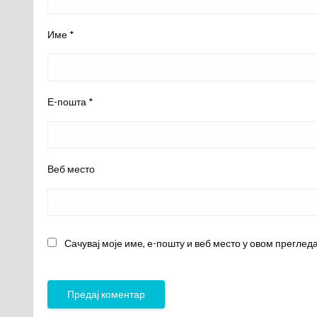
Име
*
Е-пошта
*
Веб место
Сачувај моје име, е-пошту и веб место у овом преглед