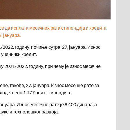
е да исплата месечних рата стипендија и кредита
. јануара.
2022. годину, почиње сутра, 27. јануара. Износ
 ученички кредит.
ку 2021/2022. годину, при чему је износ месечне
ће, такође, 27. јануара. Износ месечне рате за
е додељено 1 177 ових стипендија.
ануара. Износ месечне рате је 8 400 динара, а
науке и технолошког развоја.