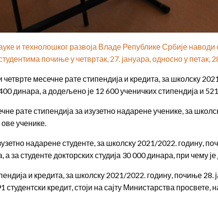
ке и технолошког развоја Владе Републике Србије наводи с
дентима почиње у четвртак, 27. јануара, односно у петак, 28
четврте месечне рате стипендија и кредита, за школску 2021/
 400 динара, а додељено је 12 600 ученичких стипендија и 521
ечне рате стипендија за изузетно надарене ученике, за школс
 ове ученике.
узетно надарене студенте, за школску 2021/2022. годину, поче
, а за студенте докторских студија 30 000 динара, при чему ј
ендија и кредита, за школску 2021/2022. годину, почиње 28. ј
91 студентски кредит, стоји на сајту Министарства просвете, 