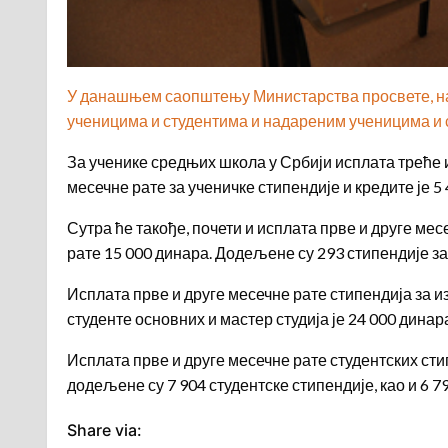
У данашњем саопштењу Министарства просвете, нау
ученицима и студентима и надареним ученицима и сту
За ученике средњих школа у Србији исплата треће и 
месечне рате за ученичке стипендије и кредите је 5
Сутра ће такође, почети и исплата прве и друге мес
рате 15 000 динара. Додељене су 293 стипендије за
Исплата прве и друге месечне рате стипендија за из
студенте основних и мастер студија је 24 000 динара
Исплата прве и друге месечне рате студентских стип
додељене су 7 904 студентске стипендије, као и 6 7
Share via: