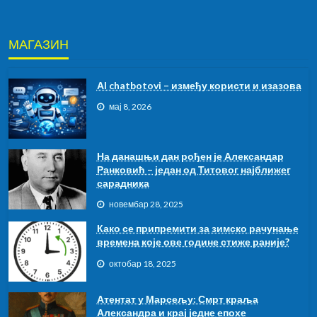
МАГАЗИН
АI chatbotovi – између користи и изазова
мај 8, 2026
На данашњи дан рођен је Александар
Ранковић – један од Титовог најближег
сарадника
новембар 28, 2025
Како се припремити за зимско рачунање
времена које ове године стиже раније?
октобар 18, 2025
Атентат у Марсељу: Смрт краља
Александра и крај једне епохе