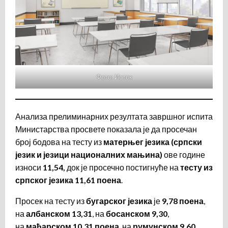
Фото: Исток
Анализа прелиминарних резултата завршног испита
Министарства просвете показала је да просечан
број бодова на тесту из
матерњег језика (српски
језик и језици националних мањина)
ове године
износи
11,54,
док је просечно постигнуће на
тесту из
српског језика 11,61 поена
.
Просек на тесту из
бугарског језика
је
9,78 поена
,
на
албанском 13,31
, на
босанском 9,30
,
на
мађарском 10,31 поена
, на
румунском 9,60
,