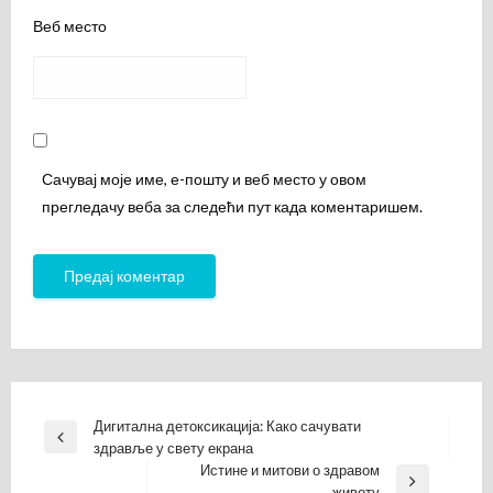
Веб место
Сачувај моје име, е-пошту и веб место у овом
прегледачу веба за следећи пут када коментаришем.
Кретање
Дигитална детоксикација: Како сачувати
Previous
здравље у свету екрана
чланка
Post
Истине и митови о здравом
Next
животу