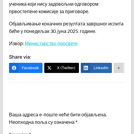
ученика који нису задовољни одговором
првостепене комисије за приговоре.
Објављивање коначних резултата завршног испита
биће у понедељак 30. јуна 2025. године.
Извор:
Министарство просвете
Share via:
Facebook
X (Twitter)
LinkedIn
Mor
LEAVE A RESPONSE
Ваша адреса е-поште неће бити објављена.
Неопходна поља су означена
*