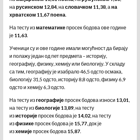
на
русинском 12,84
, на
словачком 11,38
, а
на
хрватском 11,67 поена
.
На тесту из
математике
просек бодова ове године
је
11,63
.
Ученици су и ове године имали могућност да бирају
и полажу један од пет предмета – историју,
географију, физику, хемију или биологију. У складу
са тим, географију је изабрало 46,5 одсто осмака,
биологију 31,5 одсто, историју 8,8 одсто, физику 6,9
одсто и хемију 6,3 одсто.
На тесту из
географије
просек бодова износи
13,01
,
на тесту из
биологије 13,89
, на тесту
из
историје
просек бодова је
14,02
, на тесту
из
физике
просек бодова је
15,77
, док је
из
хемије
просек бодова
15,87
.