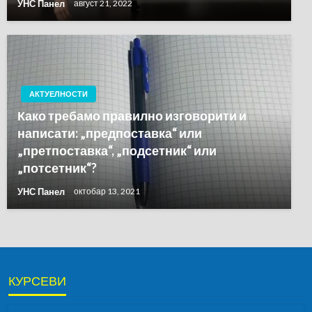
УНС Панел
август 21, 2022
АКТУЕЛНОСТИ
Како требамо правилно изговорити и
написати: „предпоставка“ или
„претпоставка“, „подсетник“ или
„потсетник“?
УНС Панел
октобар 13, 2021
КУРСЕВИ