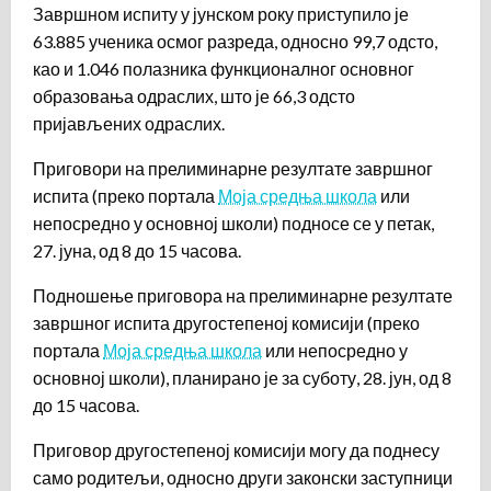
Завршном испиту у јунском року приступило је
63.885 ученика осмог разреда, односно 99,7 одсто,
као и 1.046 полазника функционалног основног
образовања одраслих, што је 66,3 одсто
пријављених одраслих.
Приговори на прелиминарне резултате завршног
испита (преко портала
Моја средња школа
или
непосредно у основној школи) подносе се у петак,
27. јуна, од 8 до 15 часова.
Подношење приговора на прелиминарне резултате
завршног испита другостепеној комисији (преко
портала
Моја средња школа
или непосредно у
основној школи), планирано је за суботу, 28. јун, од 8
до 15 часова.
Приговор другостепеној комисији могу да поднесу
само родитељи, односно други законски заступници