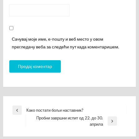
Сачувај моје име, е-пошту и веб место у овом
прегледачу веба за следећи пут када коментаришем.
Кретање
Како постати бољи наставник?
Previous
чланка
Пробни завршни испит од 22. до 30.
Post
Next
априла
Post