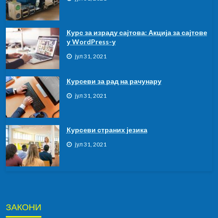
Курс за израду сајтова: Акција за сајтове
у WordPress-у
јул 31, 2021
Курсеви за рад на рачунару
јул 31, 2021
Курсeви страних језика
јул 31, 2021
ЗАКОНИ