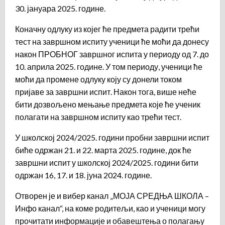
30. јануара 2025. године.
Коначну одлуку из којег ће предмета радити трећи
тест на завршном испиту ученици ће моћи да донесу
након ПРОБНОГ завршног испита у периоду од 7. до
10. априла 2025. године. У том периоду, ученици ће
моћи да промене одлуку коју су донели током
пријаве за завршни испит. Након тога, више неће
бити дозвољено мењање предмета које ће ученик
полагати на завршном испиту као трећи тест.
У школској 2024/2025. години пробни завршни испит
биће одржан 21. и 22. марта 2025. године, док ће
завршни испит у школској 2024/2025. години бити
одржан 16, 17. и 18. јуна 2024. године.
Отворен је и вибер канал „МОЈА СРЕДЊА ШКОЛА –
Инфо канал“, на коме родитељи, као и ученици могу
прочитати информације и обавештења о полагању