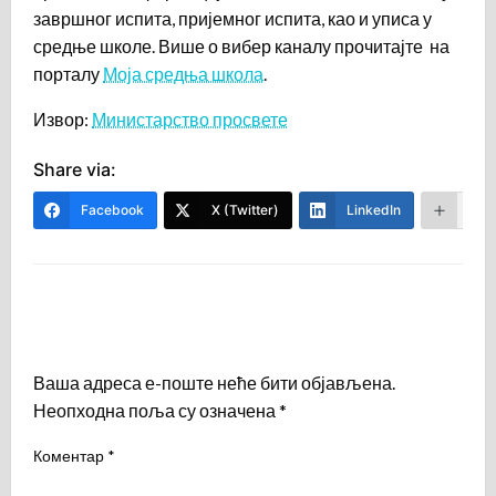
завршног испита, пријемног испита, као и уписа у
средње школе. Више о вибер каналу прочитајте на
порталу
Моја средња школа
.
Извор:
Министарство просвете
Share via:
Facebook
X (Twitter)
LinkedIn
Mor
LEAVE A RESPONSE
Ваша адреса е-поште неће бити објављена.
Неопходна поља су означена
*
Коментар
*