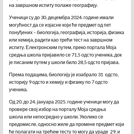
на завршном испиту полаже географију.
Ученици су до 30. децембра 2024. године имали
могућност да се изјасне који ће предмет од пет
понуђених – биологија, географија, историја, физика
или хемија, радити као трећи тест на завршном
испиту. Електронским путем, преко портала Моја
средња школа пријавило се 71,5 одсто ученика, док
је писаним путем у школи било 28,5 одсто пријава.
Према подацима, биологију је изабрало 31 одсто,
историју 9 одсто и хемију и физику по 7 одсто
ученика.
Од 20. до 24. јануара 2025. године ученици могу да
провере свој избор на порталу Моја средња
школа или непосредно у школи. Уколико се
предомисле, односно желе да промене предмет који
ће полагати на трећем тесту то могу да ураде 29. и