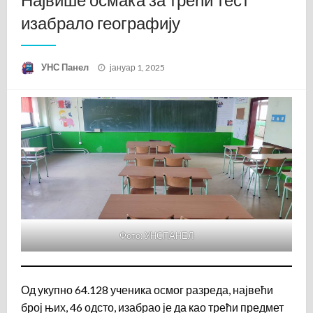
изабрало географију
Posted
УНС Панел
јануар 1, 2025
on
Фото: УНСПАНЕЛ
Од укупно 64.128 ученика осмог разреда, највећи
број њих, 46 одсто, изабрао је да као трећи предмет