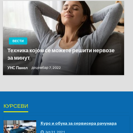
ВЕСТИ
Техника којом се можете решити нервозе
за минут
УНС Панел
децембар 7, 2022
КУРСЕВИ
Курс и обука за сервисера рачунара
јул 31, 2021