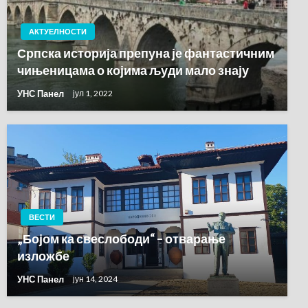
АКТУЕЛНОСТИ
Српска историја препуна је фантастичним
чињеницама о којима људи мало знају
УНС Панел
јул 1, 2022
ВЕСТИ
„Бојом ка свеслободи“ – отварање
изложбе
УНС Панел
јун 14, 2024