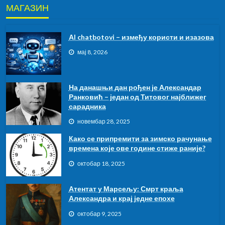
МАГАЗИН
АI chatbotovi – између користи и изазова
мај 8, 2026
На данашњи дан рођен је Александар
Ранковић – један од Титовог најближег
сарадника
новембар 28, 2025
Како се припремити за зимско рачунање
времена које ове године стиже раније?
октобар 18, 2025
Атентат у Марсељу: Смрт краља
Александра и крај једне епохе
октобар 9, 2025