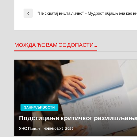
Кретање
“Не схватај ништа лично” – Мудрост објашњена као ни
Previous
Post
чланка
МОЖДА ЋЕ ВАМ СЕ ДОПАСТИ...
ЗАНИМЉИВОСТИ
Подстицање критичког размишљања
УНС Панел
новембар 3, 2023