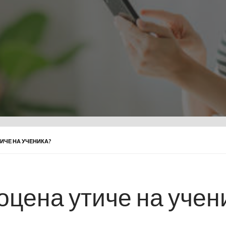
ИЧЕ НА УЧЕНИКА?
оцена утиче на учен