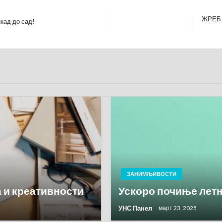
ЖРЕБ
кад до сад!
Next
Post
ЗАНИМЉИВОСТИ
 и креативности
Ускоро почиње лет
УНС Панел
март 23, 2025