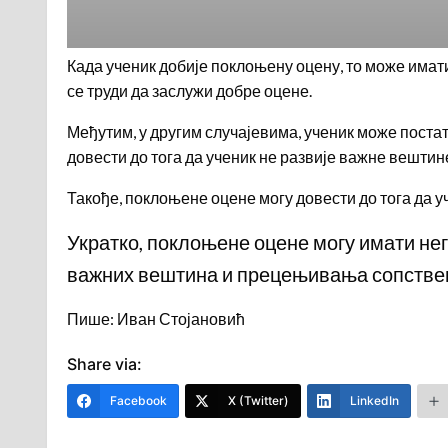
Када ученик добије поклоњену оцену, то може имати
се труди да заслужи добре оцене.
Међутим, у другим случајевима, ученик може постат
довести до тога да ученик не развије важне вештине
Такође, поклоњене оцене могу довести до тога да у
Укратко, поклоњене оцене могу имати нега
важних вештина и прецењивања сопствен
Пише: Иван Стојановић
Share via:
Facebook
X (Twitter)
LinkedIn