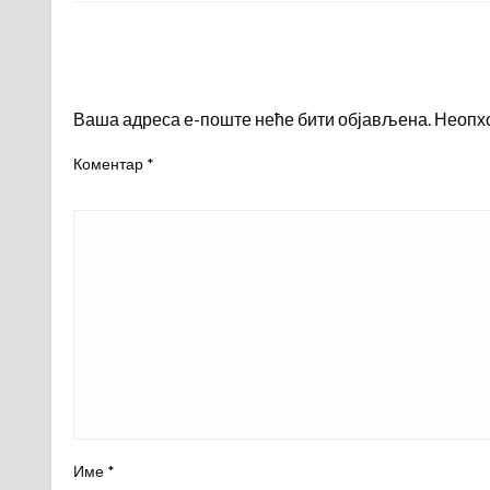
LEAVE A RESPONSE
Ваша адреса е-поште неће бити објављена.
Неопх
Коментар
*
Име
*