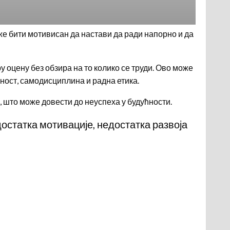
же бити мотивисан да настави да ради напорно и да
у оцену без обзира на то колико се труди. Ово може
рност, самодисциплина и радна етика.
, што може довести до неуспеха у будућности.
достатка мотивације, недостатка развоја