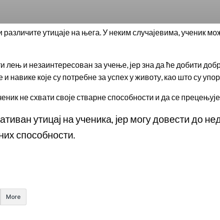
 различите утицаје на њега. У неким случајевима, ученик мо
и лењ и незаинтересован за учење, јер зна да ће добити добр
 и навике које су потребне за успех у животу, као што су упо
ченик не схвати своје стварне способности и да се прецењује
тиван утицај на ученика, јер могу довести до не
их способности.
More