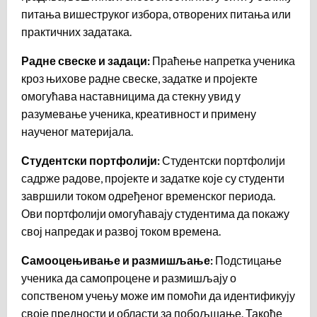
питања вишеструког избора, отворених питања или
практичних задатака.
Радне свеске и задаци:
Праћење напретка ученика
кроз њихове радне свеске, задатке и пројекте
омогућава наставницима да стекну увид у
разумевање ученика, креативност и примену
наученог материјала.
Студентски портфолији:
Студентски портфолији
садрже радове, пројекте и задатке које су студенти
завршили током одређеног временског периода.
Ови портфолији омогућавају студентима да покажу
свој напредак и развој током времена.
Самооцењивање и размишљање:
Подстицање
ученика да самопроцене и размишљају о
сопственом учењу може им помоћи да идентификују
своје предности и области за побољшање. Такође