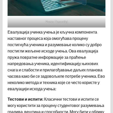
Фото: Пиксабеј
Евалуација учинка учења је кључна компонента
наставног процеса која омогућава процену
постигнућа ученика и разумевање колико су добро
постигли жељене исходе учења. Ова евалуација
пружа повратне информације за праћење
напредовања ученика, идентификацију њихових
снага и слабости и прилагођавање даљих планова
часова како би се задовољиле потребе ученика. Ево
неколико метода и техника које се често користе у
евалуацији исхода учења:
Тестови и испити:
Класични тестови и испити се
могу користити за процену студентовог разумевања
градива, вештина и способности. Могу бити у облику