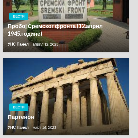
ВЕСТИ
Пробој Сремског фронта (12.април
1945.године)
УНС Панел
април 12, 2023
ВЕСТИ
Партенон
УНС Панел
март 16, 2023