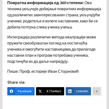
Повратна информација од 360 степени:
Ова
техника укључује добијање повратних информација
од различитих заинтересованих страна, укључујући
ученике, родитеље и колеге наставнике, како би се
добила потпуна слика учинка учења.
Интеграција различитих метода евалуације може
пружити свеобухватан поглед на постигнућа
ученика и омогућити наставницима да прилагоде
наставни план и програм потребама ученика,
подстичући их да даље напредују.
Пише: Проф. историје Иван Стојановић
Share via:
Facebook
X (Twitter)
LinkedIn
Mor