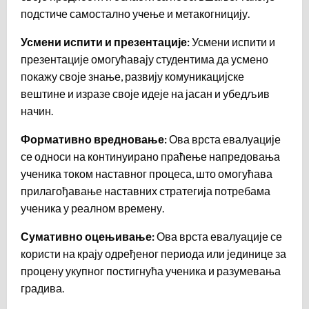
подстиче самостално учење и метакогницију.
Усмени испити и презентације:
Усмени испити и
презентације омогућавају студентима да усмено
покажу своје знање, развију комуникацијске
вештине и изразе своје идеје на јасан и убедљив
начин.
Формативно вредновање:
Ова врста евалуације
се односи на континуирано праћење напредовања
ученика током наставног процеса, што омогућава
прилагођавање наставних стратегија потребама
ученика у реалном времену.
Сумативно оцењивање:
Ова врста евалуације се
користи на крају одређеног периода или јединице за
процену укупног постигнућа ученика и разумевања
градива.