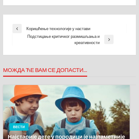
Кретање
Коришћење технологије у настави
Previous
чланка
Подстицање критичког размишљања и
Post
Next
креативности
Post
МОЖДА ЋЕ ВАМ СЕ ДОПАСТИ...
ВЕСТИ
Најстарије дете у породици је најпаметније