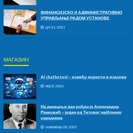
ФИНАНСИЈСКО И АДМИНИСТРАТИВНО
УПРАВЉАЊЕ РАДОМ УСТАНОВЕ
јул 31, 2021
МАГАЗИН
АI chatbotovi – између користи и изазова
мај 8, 2026
На данашњи дан рођен је Александар
Ранковић – један од Титовог најближег
сарадника
новембар 28, 2025