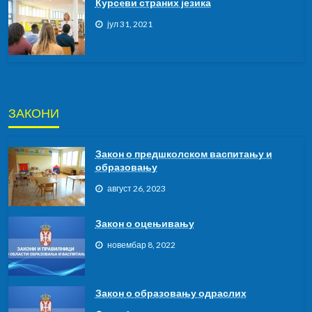
Курсeви страних језика
јул 31, 2021
ЗАКОНИ
Закон о предшколском васпитању и
образовању
август 26, 2023
Закон о оцењивању
новембар 8, 2022
Закон о образовању одраслих