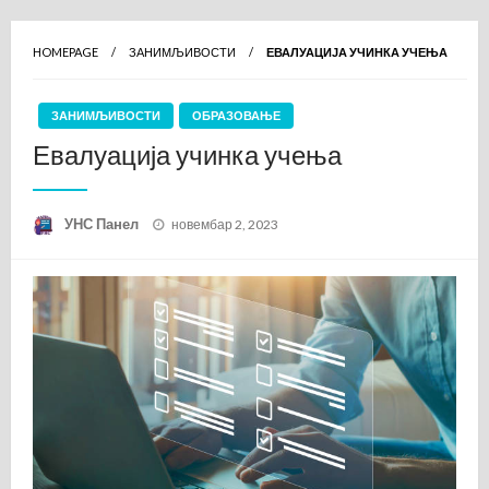
HOMEPAGE
ЗАНИМЉИВОСТИ
ЕВАЛУАЦИЈА УЧИНКА УЧЕЊА
ЗАНИМЉИВОСТИ
ОБРАЗОВАЊЕ
Евалуација учинка учења
Posted
УНС Панел
новембар 2, 2023
on