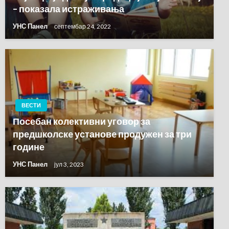
– показала истраживања
УНС Панел
септембар 24, 2022
ВЕСТИ
Посебан колективни уговор за
предшколскe установe продужен за три
године
УНС Панел
јул 3, 2023