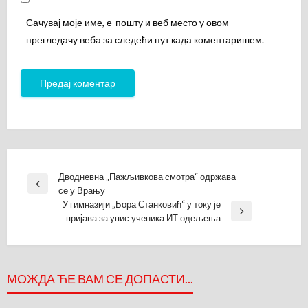
Сачувај моје име, е-пошту и веб место у овом
прегледачу веба за следећи пут када коментаришем.
Кретање
Дводневна „Пажљивкова смотра“ одржава
Previous
се у Врању
чланка
Post
У гимназији „Бора Станковић“ у току је
Next
пријава за упис ученика ИТ одељења
Post
МОЖДА ЋЕ ВАМ СЕ ДОПАСТИ...