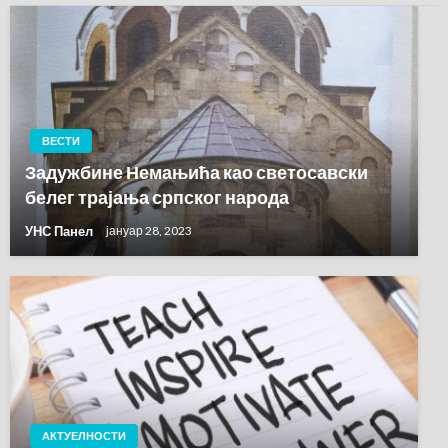
ВЕСТИ
Задужбине Немањића као светосавски
белег трајања српског народа
УНС Панел
јануар 28, 2023
АКТУЕЛНОСТИ