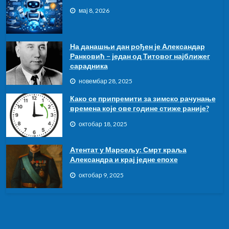
мај 8, 2026
На данашњи дан рођен је Александар
Ранковић – један од Титовог најближег
сарадника
новембар 28, 2025
Како се припремити за зимско рачунање
времена које ове године стиже раније?
октобар 18, 2025
Атентат у Марсељу: Смрт краља
Александра и крај једне епохе
октобар 9, 2025