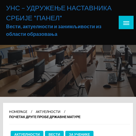
Skip
УНС – УДРУЖЕЊЕ НАСТАВНИКА
to
СРБИЈЕ "ПАНЕЛ"
content
Вести, актуелности и занимљивости из
области образовања
HOMEPAGE
АКТУЕЛНОСТИ
ПОЧЕТАК ДРУГЕ ПРОБЕ ДРЖАВНЕ МАТУРЕ
АКТУЕЛНОСТИ
ВЕСТИ
ЗА УЧЕНИКЕ