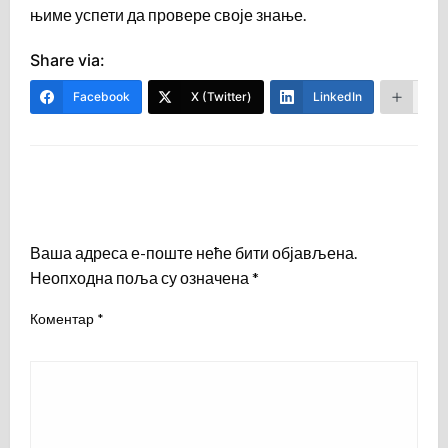
њиме успети да провере своје знање.
Share via:
Facebook
X (Twitter)
LinkedIn
Mor
LEAVE A RESPONSE
Ваша адреса е-поште неће бити објављена.
Неопходна поља су означена
*
Коментар
*