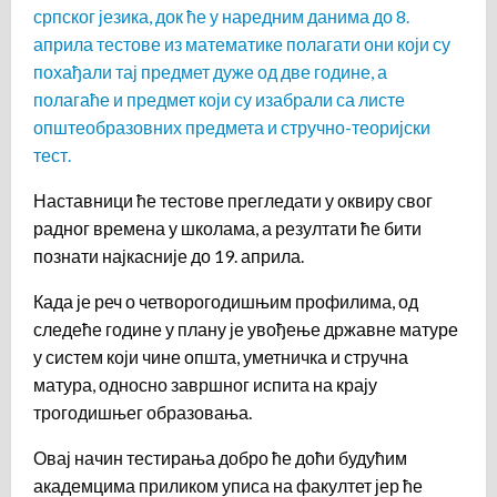
српског језика, док ће у наредним данима до 8.
априла тестове из математике полагати они који су
похађали тај предмет дуже од две године, а
полагаће и предмет који су изабрали са листе
општеобразовних предмета и стручно-теоријски
тест.
Наставници ће тестове прегледати у оквиру свог
радног времена у школама, а резултати ће бити
познати најкасније до 19. априла.
Када је реч о четворогодишњим профилима, од
следеће године у плану је увођење државне матуре
у систем који чине општа, уметничка и стручна
матура, односно завршног испита на крају
трогодишњег образовања.
Овај начин тестирања добро ће доћи будућим
академцима приликом уписа на факултет јер ће