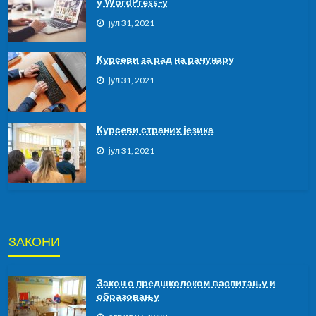
у WordPress-у
јул 31, 2021
Курсеви за рад на рачунару
јул 31, 2021
Курсeви страних језика
јул 31, 2021
ЗАКОНИ
Закон о предшколском васпитању и
образовању