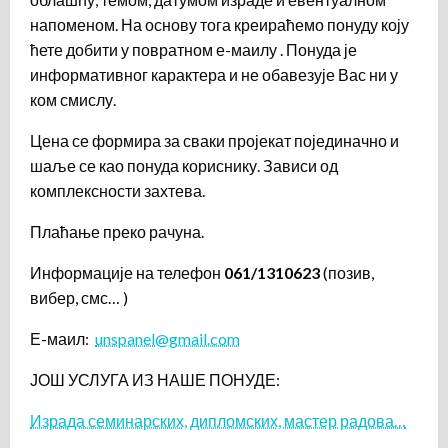
напоменом. На основу тога креираћемо понуду коју
ћете добити у повратном е-маилу . Понуда је
информативног карактера и не обавезује Вас ни у
ком смислу.
Цена се формира за сваки пројекат појединачно и
шаље се као понуда кориснику. Зависи од
комплексности захтева.
Плаћање преко рачуна.
Информације на телефон
061/1310623
(позив,
вибер, смс… )
Е-маил:
unspanel@gmail.com
ЈОШ УСЛУГА ИЗ НАШЕ ПОНУДЕ:
Израда семинарских, дипломских, мастер радова…