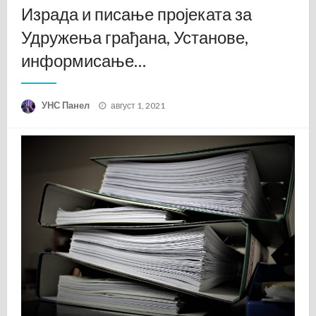
Израда и писање пројеката за
Удружења грађана, Установе,
информисање…
Posted
УНС Панел
август 1, 2021
on