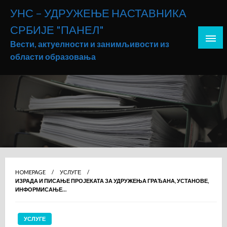
Skip
УНС – УДРУЖЕЊЕ НАСТАВНИКА
to
СРБИЈЕ "ПАНЕЛ"
content
Вести, актуелности и занимљивости из
области образовања
HOMEPAGE
УСЛУГЕ
ИЗРАДА И ПИСАЊЕ ПРОЈЕКАТА ЗА УДРУЖЕЊА ГРАЂАНА, УСТАНОВЕ,
ИНФОРМИСАЊЕ…
УСЛУГЕ