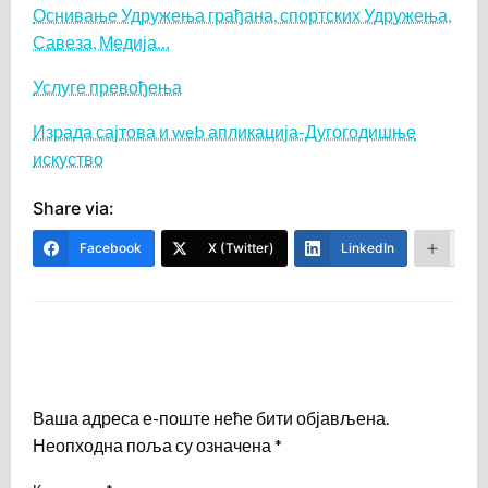
Оснивање Удружења грађана, спортских Удружења,
Савеза, Медија…
Услуге превођења
Израда сајтова и web апликација-Дугогодишње
искуство
Share via:
Facebook
X (Twitter)
LinkedIn
Mor
LEAVE A RESPONSE
Ваша адреса е-поште неће бити објављена.
Неопходна поља су означена
*