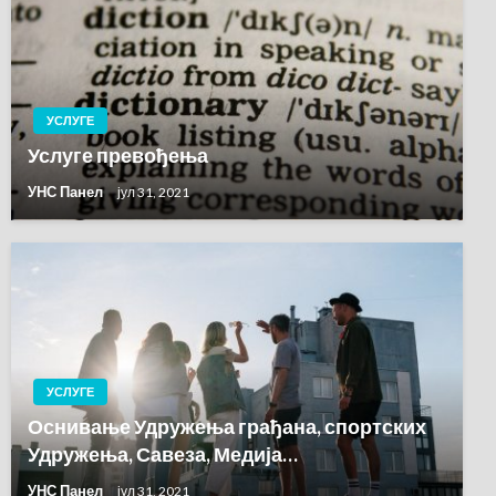
УСЛУГЕ
Услуге превођења
УНС Панел
јул 31, 2021
УСЛУГЕ
Оснивање Удружења грађана, спортских
Удружења, Савеза, Медија…
УНС Панел
јул 31, 2021