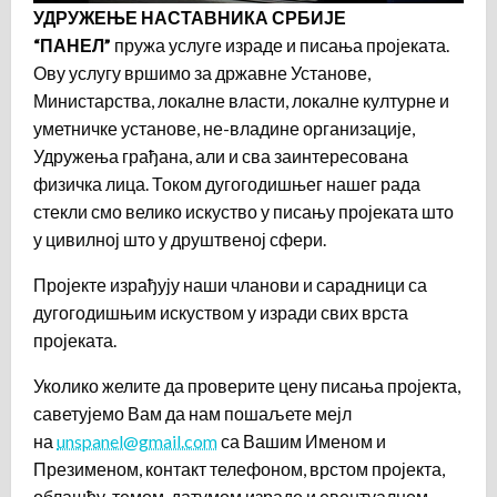
УДРУЖЕЊЕ НАСТАВНИКА СРБИЈЕ
“ПАНЕЛ”
пружа услуге израде и писања пројеката.
Ову услугу вршимо за државне Установе,
Министарства, локалне власти, локалне културне и
уметничке установе, не-владине организације,
Удружења грађана, али и сва заинтересована
физичка лица. Током дугогодишњег нашег рада
стекли смо велико искуство у писању пројеката што
у цивилној што у друштвеној сфери.
Пројекте израђују наши чланови и сарадници са
дугогодишњим искуством у изради свих врста
пројеката.
Уколико желите да проверите цену писања пројекта,
саветујемо Вам да нам пошаљете мејл
на
unspanel@gmail.com
са Вашим Именом и
Презименом, контакт телефоном, врстом пројекта,
облашћу, темом, датумом израде и евентуалном