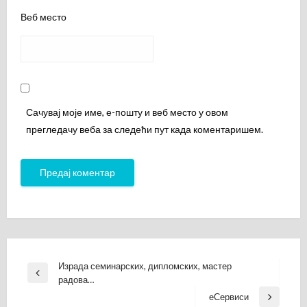
Веб место
Сачувај моје име, е-пошту и веб место у овом
прегледачу веба за следећи пут када коментаришем.
Кретање
Израда семинарских, дипломских, мастер
Previous
радова…
чланка
Post
еСервиси
Next