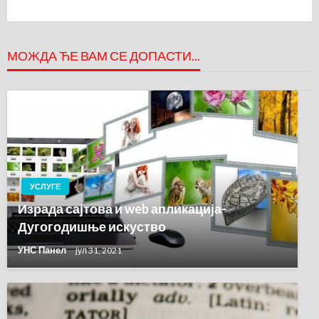
Post
МОЖДА ЋЕ ВАМ СЕ ДОПАСТИ...
УСЛУГЕ
Израда сајтова и web апликација-
Дугогодишње искуство
УНС Панел
јул 31, 2021