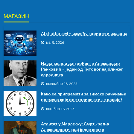
МАГАЗИН
АI chatbotovi – између користи и изазова
мај 8, 2026
На данашњи дан рођен је Александар
Ранковић – један од Титовог најближег
сарадника
новембар 28, 2025
Како се припремити за зимско рачунање
времена које ове године стиже раније?
октобар 18, 2025
Атентат у Марсељу: Смрт краља
Александра и крај једне епохе